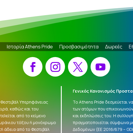
e
Ιστορία Athens Pride
Προσβασιμότητα
Δωρεές
Ε
Facebook
Instagram
X
YouTube
Γενικός Κανονισμός Προστα
 «Φεστιβάλ Υπερηφάνειας
Το Athens Pride δεσμεύεται 
ειρά, καθώς και του
των ατόμων που επικοινωνούν
ελείται από το κείμενο
και εκδηλώσεις του. Η συλλο
ουράνιου τόξου ή μονόχρωμο
πραγματοποιείται σύμφωνα με
τή άδεια από το Φεστιβάλ
Δεδομένων (ΕΕ 2016/679 –
GD