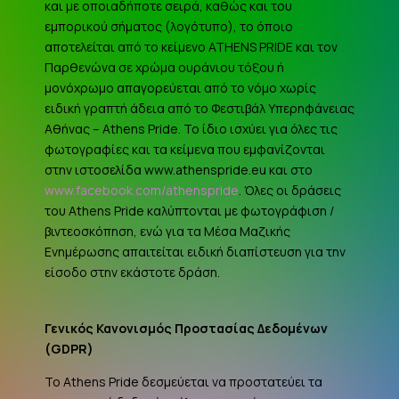
και με οποιαδήποτε σειρά, καθώς και του
εμπορικού σήματος (λογότυπο), το όποιο
αποτελείται από το κείμενο ATHENS PRIDE και τον
Παρθενώνα σε χρώμα ουράνιου τόξου ή
μονόχρωμο απαγορεύεται από το νόμο χωρίς
ειδική γραπτή άδεια από το Φεστιβάλ Υπερηφάνειας
Αθήνας – Athens Pride. Το ίδιο ισχύει για όλες τις
φωτογραφίες και τα κείμενα που εμφανίζονται
στην ιστοσελίδα www.athenspride.eu και στο
www.facebook.com/athenspride
. Όλες οι δράσεις
του Athens Pride καλύπτονται με φωτογράφιση /
βιντεοσκόπηση, ενώ για τα Μέσα Μαζικής
Ενημέρωσης απαιτείται ειδική διαπίστευση για την
είσοδο στην εκάστοτε δράση.
Γενικός Κανονισμός Προστασίας Δεδομένων
(
GDPR
)
Το Athens Pride δεσμεύεται να προστατεύει τα