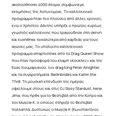
ακολούθησαν 4000 άτομα, σύμφωνα με
εκτιμήσεις της Αστυνομίας. Το καλλιτεχνικό
πρόγραμμα ήταν πιο πλούσιο από άλλες χρονιές,
ενώ ο Χρήστος Δάντης υπήρξε ο πρώτος ευρέως
γνωστός καλλιτέχνης που τραγούδησε στη σκηνή
και ευχήθηκε τα καλύτερα από καρδιάς για τους
αγώνες μας. Το υπόλοιπο καλλιτεχνικό
πρόγραμμα απαρτίστηκε από το Drag Queen Show,
που ήταν προσφορά του κλαμπ «Κούκλες» και της
Εύας Κουμαριανού, τον drag King Peter Alnighter,
και τα συγκροτήματα Berlinbrides και Katrin the
Thrill. Τη μουσική επένδυση της ημέρας
οφείλουμε στους και στις DJ Sissy Stardust, Irene,
Jima, που ήρθε για το Φεστιβάλ από την Κύπρο και
τον Muscle K, o οποίος στήριξε το Φεστιβάλ
πολλαπλά. Δυστυχώς ο Muscle K (Κωνσταντίνος