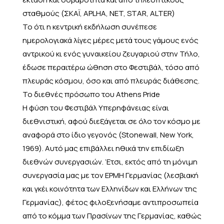
σταθμούς (ΣΚΑΪ, APLHA, NET, STAR, ALTER)
To ότι η κεντρική εκδήλωση συνέπεσε
ημερολογιακά λίγες μέρες μετά τους γάμους ενός
αντρικού κι ενός γυναικείου ζευγαριού στην Τήλο,
έδωσε περαιτέρω ώθηση στο Φεστιβάλ, τόσο από
πλευράς κόσμου, όσο και από πλευράς διάθεσης.
Το διεθνές πρόσωπο του Athens Pride
Η φύση του Φεστιβάλ Υπερηφάνειας είναι
διεθνιστική, αφού διεξάγεται σε όλο τον κόσμο με
αναφορά στο ίδιο γεγονός (Stonewall, New York,
1969). Αυτό μας επιβάλλει ηθικά την επιδίωξη
διεθνών συνεργασιών. ‘Ετσι, εκτός από τη μόνιμη
συνεργασία μας με τον ΕΡMΗ Γερμανίας (λεσβιακή
και γκέι κοινότητα των Ελληνίδων και Ελλήνων της
Γερμανίας), φέτος φιλοξενήσαμε αντιπροσωπεία
από το κόμμα των Πρασίνων της Γερμανίας, καθώς