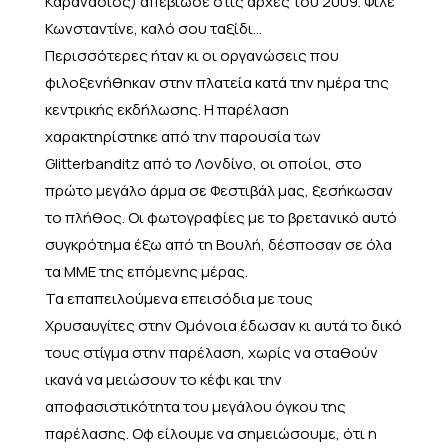
Καρανάσιος) απεβίωσε στις αρχές του 2009. Φίλε
Κωνσταντίνε, καλό σου ταξίδι…
Περισσότερες ήταν κι οι οργανώσεις που
φιλοξενήθηκαν στην πλατεία κατά την ημέρα της
κεντρικής εκδήλωσης. Η παρέλαση
χαρακτηρίστηκε από την παρουσία των
Glitterbanditz από το Λονδίνο, οι οποίοι, στο
πρώτο μεγάλο άρμα σε Φεστιβάλ μας, ξεσήκωσαν
το πλήθος. Οι φωτογραφίες με το βρετανικό αυτό
συγκρότημα έξω από τη Βουλή, δέσποσαν σε όλα
τα ΜΜΕ της επόμενης μέρας.
Τα επαπειλούμενα επεισόδια με τους
Χρυσαυγίτες στην Ομόνοια έδωσαν κι αυτά το δικό
τους στίγμα στην παρέλαση, χωρίς να σταθούν
ικανά να μειώσουν το κέφι και την
αποφασιστικότητα του μεγάλου όγκου της
παρέλασης. Οφ είλουμε να σημειώσουμε, ότι η