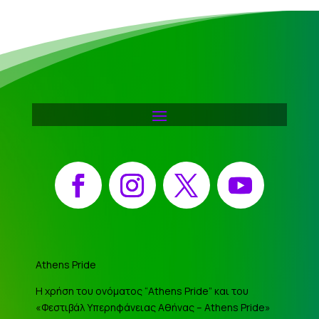
Facebook
Instagram
X
YouTube
Athens Pride
Η χρήση του ονόματος “Athens Pride” και του
«Φεστιβάλ Υπερηφάνειας Αθήνας – Athens Pride»