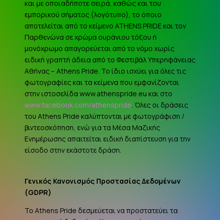
και με οποιαδήποτε σειρά, καθώς και του
εμπορικού σήματος (λογότυπο), το όποιο
αποτελείται από το κείμενο ATHENS PRIDE και τον
Παρθενώνα σε χρώμα ουράνιου τόξου ή
μονόχρωμο απαγορεύεται από το νόμο χωρίς
ειδική γραπτή άδεια από το Φεστιβάλ Υπερηφάνειας
Αθήνας – Athens Pride. Το ίδιο ισχύει για όλες τις
φωτογραφίες και τα κείμενα που εμφανίζονται
στην ιστοσελίδα www.athenspride.eu και στο
www.facebook.com/athenspride
. Όλες οι δράσεις
του Athens Pride καλύπτονται με φωτογράφιση /
βιντεοσκόπηση, ενώ για τα Μέσα Μαζικής
Ενημέρωσης απαιτείται ειδική διαπίστευση για την
είσοδο στην εκάστοτε δράση.
Γενικός Κανονισμός Προστασίας Δεδομένων
(
GDPR
)
Το Athens Pride δεσμεύεται να προστατεύει τα