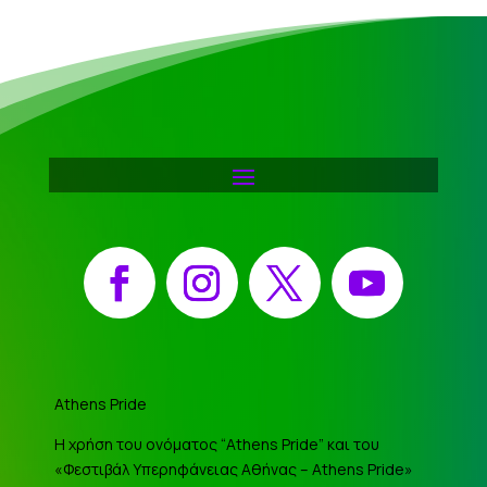
Facebook
Instagram
X
YouTube
Athens Pride
Η χρήση του ονόματος “Athens Pride” και του
«Φεστιβάλ Υπερηφάνειας Αθήνας – Athens Pride»