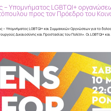
 – Υπομνήματος LGBTQI+ οργανώσεων
τόπουλου προς τον Πρόεδρο του Κοιν
ς – Υπομνήματος LGBTQI+ και Συμμαχικών Οργνώσεων για το δολο
ουργούς Δικαιοσύνης και Προστασίας του Πολίτη». Οι LGBTQI+ και 