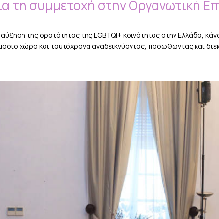
ια τη συμμετοχή στην Οργανωτική Επ
ν αύξηση της ορατότητας της LGBTQI+ κοινότητας στην Ελλάδα, κάν
ημόσιο χώρο και ταυτόχρονα αναδεικνύοντας, προωθώντας και διεκ