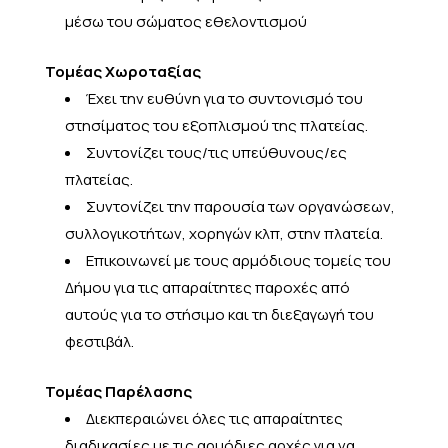
μέσω του σώματος εθελοντισμού
Τομέας Χωροταξίας
Έχει την ευθύνη για το συντονισμό του
στησίματος του εξοπλισμού της πλατείας.
Συντονίζει τους/τις υπεύθυνους/ες
πλατείας.
Συντονίζει την παρουσία των οργανώσεων,
συλλογικοτήτων, χορηγών κλπ, στην πλατεία.
Επικοινωνεί με τους αρμόδιους τομείς του
Δήμου για τις απαραίτητες παροχές από
αυτούς για το στήσιμο και τη διεξαγωγή του
φεστιβάλ.
Τομέας Παρέλασης
Διεκπεραιώνει όλες τις απαραίτητες
διαδικασίες με τις αρμόδιες αρχές για να