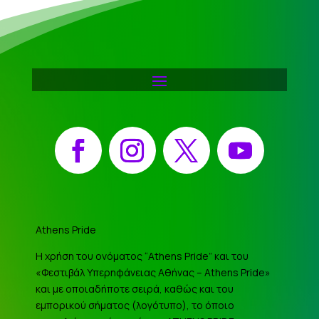
Facebook
Instagram
X
YouTube
Athens Pride
Η χρήση του ονόματος “Athens Pride” και του
«Φεστιβάλ Υπερηφάνειας Αθήνας – Athens Pride»
και με οποιαδήποτε σειρά, καθώς και του
εμπορικού σήματος (λογότυπο), το όποιο