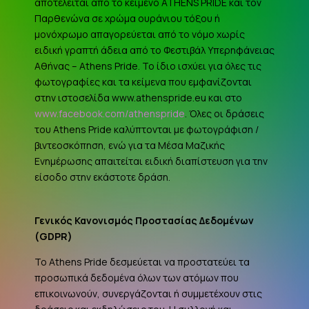
αποτελείται από το κείμενο ATHENS PRIDE και τον
Παρθενώνα σε χρώμα ουράνιου τόξου ή
μονόχρωμο απαγορεύεται από το νόμο χωρίς
ειδική γραπτή άδεια από το Φεστιβάλ Υπερηφάνειας
Αθήνας – Athens Pride. Το ίδιο ισχύει για όλες τις
φωτογραφίες και τα κείμενα που εμφανίζονται
στην ιστοσελίδα www.athenspride.eu και στο
www.facebook.com/athenspride
. Όλες οι δράσεις
του Athens Pride καλύπτονται με φωτογράφιση /
βιντεοσκόπηση, ενώ για τα Μέσα Μαζικής
Ενημέρωσης απαιτείται ειδική διαπίστευση για την
είσοδο στην εκάστοτε δράση.
Γενικός Κανονισμός Προστασίας Δεδομένων
(
GDPR
)
Το Athens Pride δεσμεύεται να προστατεύει τα
προσωπικά δεδομένα όλων των ατόμων που
επικοινωνούν, συνεργάζονται ή συμμετέχουν στις