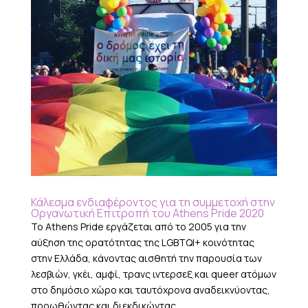
Κάλεσμα ενδιαφέροντος για τη συμμετοχή στην
Οργανωτική Επιτροπή του Athens Pride 2020
Το Athens Pride εργάζεται από το 2005 για την
αύξηση της ορατότητας της LGBTQI+ κοινότητας
στην Ελλάδα, κάνοντας αισθητή την παρουσία των
λεσβιών, γκέι, αμφί, τρανς ιντερσεξ και queer ατόμων
στο δημόσιο χώρο και ταυτόχρονα αναδεικνύοντας,
προωθώντας και διεκδικώντας...