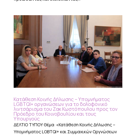
Κατάθεση Κοινής Δήλωσης – Υπομνήματος
LGBTQI+ οργανώσεων για το δολοφονικό
λιντσάρισμα του Ζακ Κωστόπουλου προς τον
Πρόεδρο του Κοινοβουλίου και τους
Υπουργούς
ΔΕΛΤΙΟ ΤΥΠΟΥ Θέμα: «Κατάθεση Κοινής Δήλωσης –
Υπομνήματος LGBTQI+ και Συμμαχικών Οργνώσεων