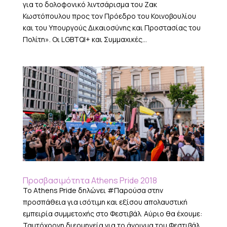
για το δολοφονικό λιντσάρισμα του Ζακ
Κωστόπουλου προς τον Πρόεδρο του Κοινοβουλίου
και του Υπουργούς Δικαιοσύνης και Προστασίας του
Πολίτη». Οι LGBTQI+ και Συμμαχικές...
Προσβασιμότητα Athens Pride 2018
Το Athens Pride δηλώνει #Παρούσα στην
προσπάθεια για ισότιμη και εξίσου απολαυστική
εμπειρία συμμετοχής στο Φεστιβάλ. Αύριο θα έχουμε:
Ταυτόχρονη διερμηνεία για το άνοιγμα του Φεστιβάλ