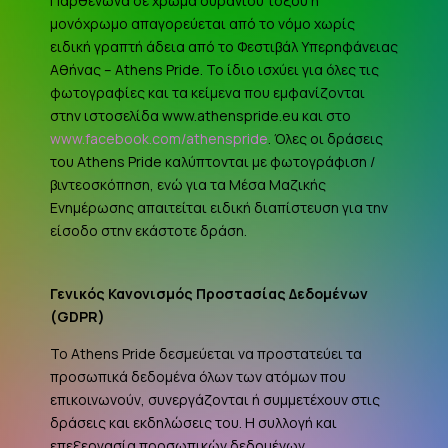
Παρθενώνα σε χρώμα ουράνιου τόξου ή
μονόχρωμο απαγορεύεται από το νόμο χωρίς
ειδική γραπτή άδεια από το Φεστιβάλ Υπερηφάνειας
Αθήνας – Athens Pride. Το ίδιο ισχύει για όλες τις
φωτογραφίες και τα κείμενα που εμφανίζονται
στην ιστοσελίδα www.athenspride.eu και στο
www.facebook.com/athenspride
. Όλες οι δράσεις
του Athens Pride καλύπτονται με φωτογράφιση /
βιντεοσκόπηση, ενώ για τα Μέσα Μαζικής
Ενημέρωσης απαιτείται ειδική διαπίστευση για την
είσοδο στην εκάστοτε δράση.
Γενικός Κανονισμός Προστασίας Δεδομένων
(
GDPR
)
Το Athens Pride δεσμεύεται να προστατεύει τα
προσωπικά δεδομένα όλων των ατόμων που
επικοινωνούν, συνεργάζονται ή συμμετέχουν στις
δράσεις και εκδηλώσεις του. Η συλλογή και
επεξεργασία προσωπικών δεδομένων