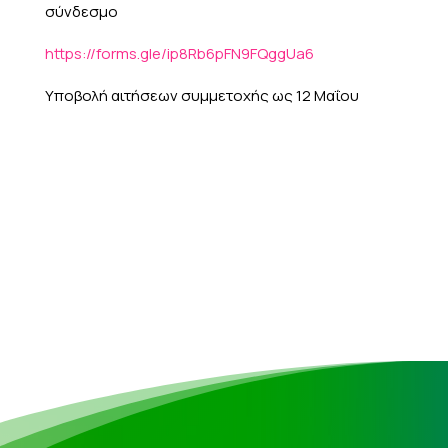
σύνδεσμο
https://forms.gle/ip8Rb6pFN9FQggUa6
Υποβολή αιτήσεων συμμετοχής ως 12 Μαΐου