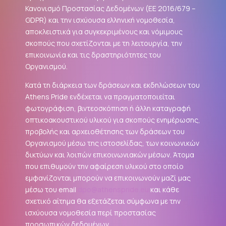
Κανονισμό Προστασίας Δεδομένων (ΕΕ 2016/679 –
GDPR
) και την ισχύουσα ελληνική νομοθεσία,
αποκλειστικά για συγκεκριμένους και νόμιμους
σκοπούς που σχετίζονται με τη λειτουργία, την
επικοινωνία και τις δραστηριότητες του
Οργανισμού.
Κατά τη διάρκεια των δράσεων και εκδηλώσεων του
Athens Pride ενδέχεται να πραγματοποιείται
φωτογράφιση, βιντεοσκόπηση ή άλλη καταγραφή
οπτικοακουστικού υλικού για σκοπούς ενημέρωσης,
προβολής και αρχειοθέτησης των δράσεων του
Οργανισμού μέσω της ιστοσελίδας, των κοινωνικών
δικτύων και λοιπών επικοινωνιακών μέσων. Άτομα
που επιθυμούν την αφαίρεση υλικού στο οποίο
εμφανίζονται μπορούν να επικοινωνούν μαζί μας
μέσω του email
dpo@athenspride.eu
και κάθε
σχετικό αίτημα θα εξετάζεται σύμφωνα με την
ισχύουσα νομοθεσία περί προστασίας
προσωπικών δεδομένων.