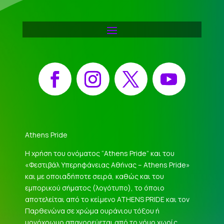
Facebook
Instagram
X
YouTube
Athens Pride
Η χρήση του ονόματος “Athens Pride” και του
«Φεστιβάλ Υπερηφάνειας Αθήνας – Athens Pride»
και με οποιαδήποτε σειρά, καθώς και του
εμπορικού σήματος (λογότυπο), το όποιο
αποτελείται από το κείμενο ATHENS PRIDE και τον
Παρθενώνα σε χρώμα ουράνιου τόξου ή
μονόχρωμο απαγορεύεται από το νόμο χωρίς