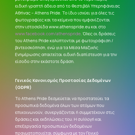
ειδική γραπτή άδεια από το Φεστιβάλ Υπερηφάνειας
Αθήνας – Athens Pride. Το ίδιο ισχύει για όλες τις
φωτογραφίες και τα κείμενα που εμφανίζονται
στην ιστοσελίδα www.athenspride.eu και στο
www.facebook.com/athenspride
. Όλες οι δράσεις
του Athens Pride καλύπτονται με φωτογράφιση /
βιντεοσκόπηση, ενώ για τα Μέσα Μαζικής
Ενημέρωσης απαιτείται ειδική διαπίστευση για την
είσοδο στην εκάστοτε δράση.
Γενικός Κανονισμός Προστασίας Δεδομένων
(
GDPR
)
Το Athens Pride δεσμεύεται να προστατεύει τα
προσωπικά δεδομένα όλων των ατόμων που
επικοινωνούν, συνεργάζονται ή συμμετέχουν στις
δράσεις και εκδηλώσεις του. Η συλλογή και
επεξεργασία προσωπικών δεδομένων
πραγματοποιείται σύμφωνα με τον Γενικό