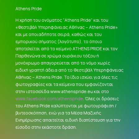
Athens Pride
Η χρήση του ονόματος “Athens Pride” και του
«Φεστιβάλ Υπερηφάνειας Αθήνας – Athens Pride»
και με οποιαδήποτε σειρά, καθώς και του
εμπορικού σήματος (λογότυπο), το όποιο
αποτελείται από το κείμενο ATHENS PRIDE και τον
Παρθενώνα σε χρώμα ουράνιου τόξου ή
μονόχρωμο απαγορεύεται από το νόμο χωρίς
ειδική γραπτή άδεια από το Φεστιβάλ Υπερηφάνειας
Αθήνας – Athens Pride. Το ίδιο ισχύει για όλες τις
φωτογραφίες και τα κείμενα που εμφανίζονται
στην ιστοσελίδα www.athenspride.eu και στο
www.facebook.com/athenspride
. Όλες οι δράσεις
του Athens Pride καλύπτονται με φωτογράφιση /
βιντεοσκόπηση, ενώ για τα Μέσα Μαζικής
Ενημέρωσης απαιτείται ειδική διαπίστευση για την
είσοδο στην εκάστοτε δράση.