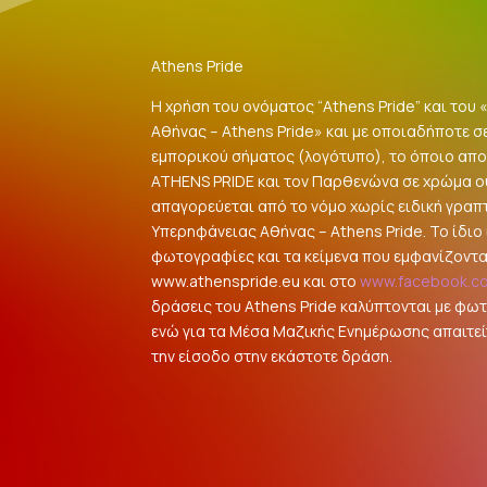
Athens Pride
Η χρήση του ονόματος “Athens Pride” και του
Αθήνας – Athens Pride» και με οποιαδήποτε σ
εμπορικού σήματος (λογότυπο), το όποιο αποτ
ATHENS PRIDE και τον Παρθενώνα σε χρώμα 
απαγορεύεται από το νόμο χωρίς ειδική γραπ
Υπερηφάνειας Αθήνας – Athens Pride. Το ίδιο ι
φωτογραφίες και τα κείμενα που εμφανίζοντα
www.athenspride.eu και στο
www.facebook.c
δράσεις του Athens Pride καλύπτονται με φω
ενώ για τα Μέσα Μαζικής Ενημέρωσης απαιτείτ
την είσοδο στην εκάστοτε δράση.