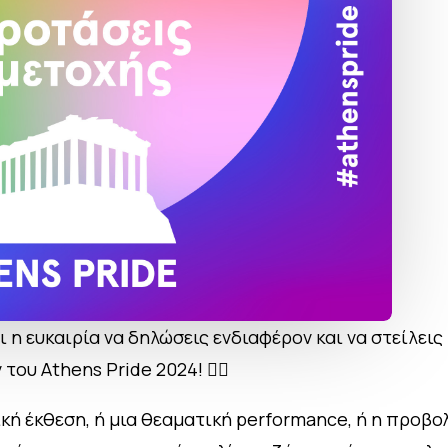
ι η ευκαιρία να δηλώσεις ενδιαφέρον και να στείλει
υ Athens Pride 2024! 🏳️‍🌈
ική έκθεση, ή μια θεαματική performance, ή η προβολ