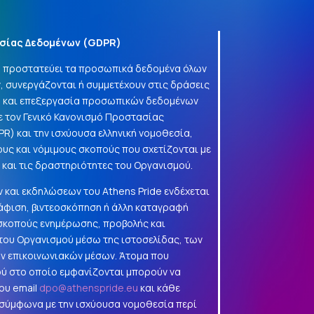
σίας Δεδομένων (
GDPR
)
να προστατεύει τα προσωπικά δεδομένα όλων
, συνεργάζονται ή συμμετέχουν στις δράσεις
γή και επεξεργασία προσωπικών δεδομένων
 τον Γενικό Κανονισμό Προστασίας
PR
) και την ισχύουσα ελληνική νομοθεσία,
ους και νόμιμους σκοπούς που σχετίζονται με
α και τις δραστηριότητες του Οργανισμού.
 και εκδηλώσεων του Athens Pride ενδέχεται
φιση, βιντεοσκόπηση ή άλλη καταγραφή
 σκοπούς ενημέρωσης, προβολής και
ου Οργανισμού μέσω της ιστοσελίδας, των
ών επικοινωνιακών μέσων. Άτομα που
ού στο οποίο εμφανίζονται μπορούν να
ου email
dpo@athenspride.eu
και κάθε
 σύμφωνα με την ισχύουσα νομοθεσία περί