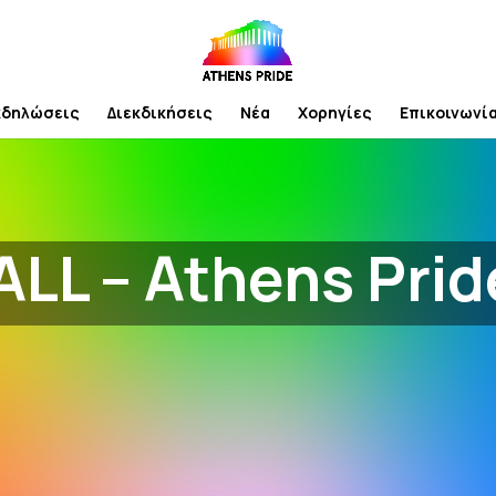
κδηλώσεις
Διεκδικήσεις
Νέα
Χορηγίες
Επικοινωνί
LL – Athens Prid