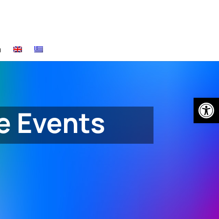
α
Open
e Events