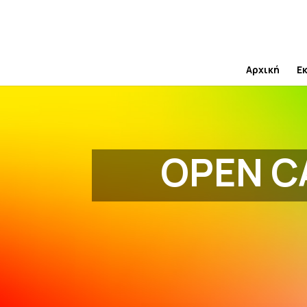
Skip
to
content
Αρχική
Ε
OPEN CA