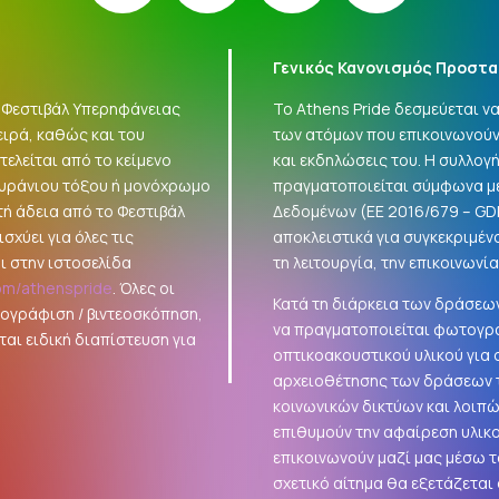
Γενικός Κανονισμός Προστα
 «Φεστιβάλ Υπερηφάνειας
Το Athens Pride δεσμεύεται 
ειρά, καθώς και του
των ατόμων που επικοινωνούν
ελείται από το κείμενο
και εκδηλώσεις του. Η συλλο
ουράνιου τόξου ή μονόχρωμο
πραγματοποιείται σύμφωνα με
τή άδεια από το Φεστιβάλ
Δεδομένων (ΕΕ 2016/679 –
GD
σχύει για όλες τις
αποκλειστικά για συγκεκριμέν
ι στην ιστοσελίδα
τη λειτουργία, την επικοινωνί
om/athenspride
. Όλες οι
Κατά τη διάρκεια των δράσεων
τογράφιση / βιντεοσκόπηση,
να πραγματοποιείται φωτογρά
αι ειδική διαπίστευση για
οπτικοακουστικού υλικού για
αρχειοθέτησης των δράσεων τ
κοινωνικών δικτύων και λοιπ
επιθυμούν την αφαίρεση υλικ
επικοινωνούν μαζί μας μέσω τ
σχετικό αίτημα θα εξετάζεται