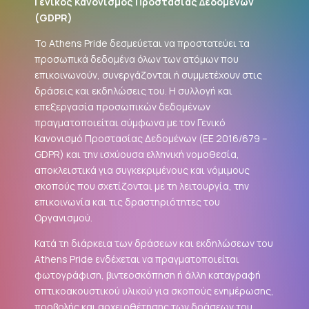
Γενικός Κανονισμός Προστασίας Δεδομένων
(
GDPR
)
Το Athens Pride δεσμεύεται να προστατεύει τα
προσωπικά δεδομένα όλων των ατόμων που
επικοινωνούν, συνεργάζονται ή συμμετέχουν στις
δράσεις και εκδηλώσεις του. Η συλλογή και
επεξεργασία προσωπικών δεδομένων
πραγματοποιείται σύμφωνα με τον Γενικό
Κανονισμό Προστασίας Δεδομένων (ΕΕ 2016/679 –
GDPR
) και την ισχύουσα ελληνική νομοθεσία,
αποκλειστικά για συγκεκριμένους και νόμιμους
σκοπούς που σχετίζονται με τη λειτουργία, την
επικοινωνία και τις δραστηριότητες του
Οργανισμού.
Κατά τη διάρκεια των δράσεων και εκδηλώσεων του
Athens Pride ενδέχεται να πραγματοποιείται
φωτογράφιση, βιντεοσκόπηση ή άλλη καταγραφή
οπτικοακουστικού υλικού για σκοπούς ενημέρωσης,
προβολής και αρχειοθέτησης των δράσεων του