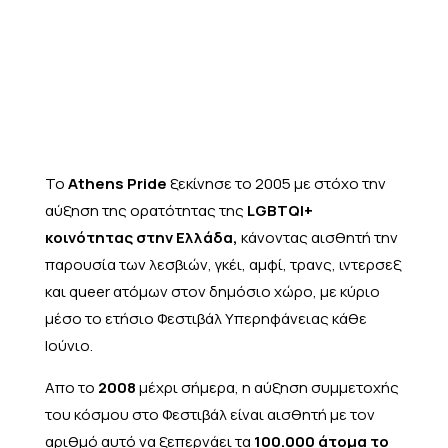
Το
Athens Pride
ξεκίνησε το 2005 με στόχο την
αύξηση της ορατότητας της
LGBTQI+
κοινότητας στην Ελλάδα,
κάνοντας αισθητή την
παρουσία των λεσβιών, γκέι, αμφί, τρανς, ιντερσεξ
και queer ατόμων στον δημόσιο χώρο, με κύριο
μέσο το ετήσιο Φεστιβάλ Υπερηφάνειας κάθε
Ιούνιο.
Απο το
2008
μέχρι σήμερα, η αύξηση συμμετοχής
του κόσμου στο Φεστιβάλ είναι αισθητή με τον
αριθμό αυτό να ξεπερνάει τα
100.000 άτομα το