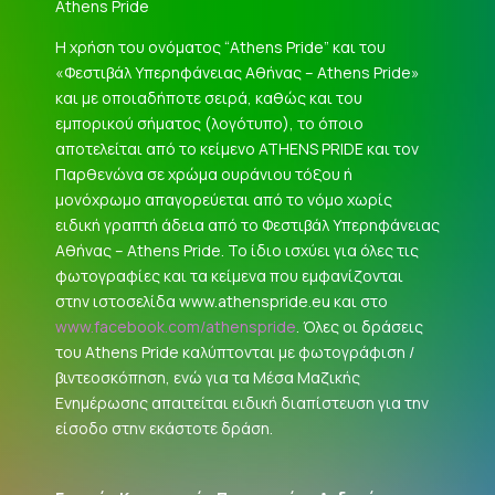
Athens Pride
Η χρήση του ονόματος “Athens Pride” και του
«Φεστιβάλ Υπερηφάνειας Αθήνας – Athens Pride»
και με οποιαδήποτε σειρά, καθώς και του
εμπορικού σήματος (λογότυπο), το όποιο
αποτελείται από το κείμενο ATHENS PRIDE και τον
Παρθενώνα σε χρώμα ουράνιου τόξου ή
μονόχρωμο απαγορεύεται από το νόμο χωρίς
ειδική γραπτή άδεια από το Φεστιβάλ Υπερηφάνειας
Αθήνας – Athens Pride. Το ίδιο ισχύει για όλες τις
φωτογραφίες και τα κείμενα που εμφανίζονται
στην ιστοσελίδα www.athenspride.eu και στο
www.facebook.com/athenspride
. Όλες οι δράσεις
του Athens Pride καλύπτονται με φωτογράφιση /
βιντεοσκόπηση, ενώ για τα Μέσα Μαζικής
Ενημέρωσης απαιτείται ειδική διαπίστευση για την
είσοδο στην εκάστοτε δράση.