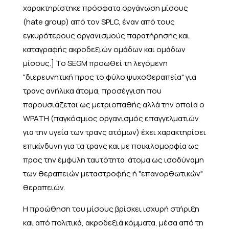
χαρακτηρίστηκε πρόσφατα οργάνωση μίσους
(hate group) από τον SPLC, έναν από τους
εγκυρότερους οργανισμούς παρατήρησης και
καταγραφής ακροδεξιών ομάδων και ομάδων
μίσους.] Το SEGM προωθεί τη λεγόμενη
"διερευνητική προς το φύλο ψυχοθεραπεία" για
τρανς ανήλικα άτομα, προσέγγιση που
παρουσιάζεται ως μετριοπαθής αλλά την οποία ο
WPATH (παγκόσμιος οργανισμός επαγγελματιών
για την υγεία των τρανς ατόμων) έχει χαρακτηρίσει
επικίνδυνη για τα τρανς και με ποικιλομορφία ως
προς την έμφυλη ταυτότητα άτομα ως ισοδύναμη
των θεραπειών μεταστροφής ή "επανορθωτικών"
θεραπειών.
Η προώθηση του μίσους βρίσκει ισχυρή στήριξη
και από πολιτικά, ακροδεξιά κόμματα, μέσα από τη