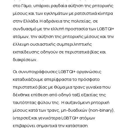
στο Γάμο, υπάρχει ραγδαία αύξηση της ρητορικής
μίσους και των εγκλημάτων με ρατσιστικά κίνητρα
στην Ελλάδα. Η αδράνεια της πολιτείας, σε
συνδυασμό με την ελλιπή προστασία των LGBTQI+
ατόμων, την αύξηση της ρητορικής μίσους και την
έλλειψη ουσιαστικής συμπεριληπτικής
εκπαίδευσης οδηγούν σε περιστατικά βίας και
διακρίσεων.
Οι συνυπογράφουσες LGBTQI+ οργανώσεις
καταδικάζουμε απερίφραστα το πρόσφατο
περιστατικό βίας με θύμα μια τρανς γυναίκα που
δέχθηκε επίθεση από οδηγό ταξί εξαιτίας της
ταυτότητας φύλου της. Η αυξανόμενη ρητορική
μίσους κατά των τρανς, μη-δυαδικών (non-binary),
ίντερσεξ και γενικότερα LGBTQI+ ατόμων
επιβαρύνει σημαντικά την κατάσταση