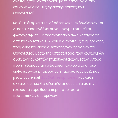
σκοπούς που σχετίζονται με τη λειτουργία, την
επικοινωνία και τις δραστηριότητες του
Οργανισμού.
Κατά τη διάρκεια των δράσεων και εκδηλώσεων του
Athens Pride ενδέχεται να πραγματοποιείται
φωτογράφιση, βιντεοσκόπηση ή άλλη καταγραφή
οπτικοακουστικού υλικού για σκοπούς ενημέρωσης,
προβολής και αρχειοθέτησης των δράσεων του
Οργανισμού μέσω της ιστοσελίδας, των κοινωνικών
δικτύων και λοιπών επικοινωνιακών μέσων. Άτομα
που επιθυμούν την αφαίρεση υλικού στο οποίο
εμφανίζονται μπορούν να επικοινωνούν μαζί μας
μέσω του email
dpo@athenspride.eu
και κάθε
σχετικό αίτημα θα εξετάζεται σύμφωνα με την
ισχύουσα νομοθεσία περί προστασίας
προσωπικών δεδομένων.