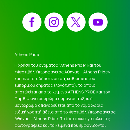
Facebook
Instagram
X
YouTube
Athens Pride
Η χρήση του ονόματος “Athens Pride” και του
«Φεστιβάλ Υπερηφάνειας Αθήνας – Athens Pride»
και με οποιαδήποτε σειρά, καθώς και του
εμπορικού σήματος (λογότυπο), το όποιο
αποτελείται από το κείμενο ATHENS PRIDE και τον
Παρθενώνα σε χρώμα ουράνιου τόξου ή
μονόχρωμο απαγορεύεται από το νόμο χωρίς
ειδική γραπτή άδεια από το Φεστιβάλ Υπερηφάνειας
Αθήνας – Athens Pride. Το ίδιο ισχύει για όλες τις
φωτογραφίες και τα κείμενα που εμφανίζονται