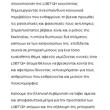
στοχοποίηση της LGBTQI+ κοινότητας
δημιουργώντας ένα επικίνδυνο κοινωνικά
περιβάλλον που ενθαρρύνει τη βία και προωθεί
τις ρατσιστικές και φασιστικές τους αντιλήψεις.
Σημαντικότατος βέβαια, είναι και ο ρόλος της
Εκκλησίας, η οποία δυστυχώς διά στόματος
κάποιων εκ των εκπροσώπων της, επιδίδεται
συχνά σε ρητορική μίσους για ένα τόσο
ευαίσθητο θέμα, αφενός γεμίζοντας ενοχές όσα
LGBTQI+ άτομα θέλουν να βρίσκονται κοντά της
και αφετέρου δίνοντας «επιχειρήματα» για τους
ανθρώπους που εχθρεύονται και μισούν την
ποικιλομορφία.
Καλούμε την Ελληνική Κυβέρνηση να λάβει άμεσα
και αποφασιστικά μέτρα για την προστασία των
LGBTQI+ ατόμων και την εξάλειψη της ρητορικής