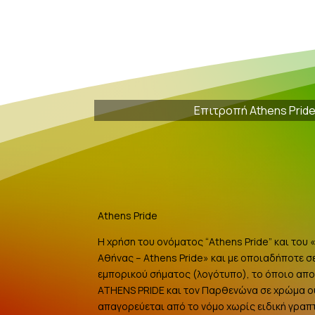
Επιτροπή Athens Prid
Athens Pride
Η χρήση του ονόματος “Athens Pride” και του
Αθήνας – Athens Pride» και με οποιαδήποτε σ
εμπορικού σήματος (λογότυπο), το όποιο αποτ
ATHENS PRIDE και τον Παρθενώνα σε χρώμα 
απαγορεύεται από το νόμο χωρίς ειδική γραπ