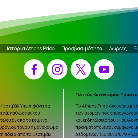
e
Ιστορία Athens Pride
Προσβασιμότητα
Δωρεές
Ε
Facebook
Instagram
X
YouTube
Γενικός Κανονισμός Προστα
 «Φεστιβάλ Υπερηφάνειας
Το Athens Pride δεσμεύεται 
ειρά, καθώς και του
των ατόμων που επικοινωνούν
ελείται από το κείμενο
και εκδηλώσεις του. Η συλλο
ουράνιου τόξου ή μονόχρωμο
πραγματοποιείται σύμφωνα με
τή άδεια από το Φεστιβάλ
Δεδομένων (ΕΕ 2016/679 –
GD