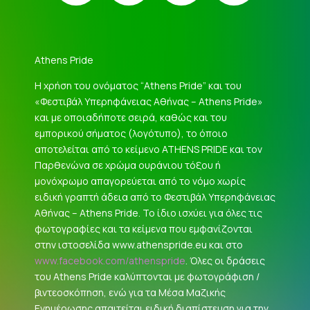
Athens Pride
Η χρήση του ονόματος “Athens Pride” και του
«Φεστιβάλ Υπερηφάνειας Αθήνας – Athens Pride»
και με οποιαδήποτε σειρά, καθώς και του
εμπορικού σήματος (λογότυπο), το όποιο
αποτελείται από το κείμενο ATHENS PRIDE και τον
Παρθενώνα σε χρώμα ουράνιου τόξου ή
μονόχρωμο απαγορεύεται από το νόμο χωρίς
ειδική γραπτή άδεια από το Φεστιβάλ Υπερηφάνειας
Αθήνας – Athens Pride. Το ίδιο ισχύει για όλες τις
φωτογραφίες και τα κείμενα που εμφανίζονται
στην ιστοσελίδα www.athenspride.eu και στο
www.facebook.com/athenspride
. Όλες οι δράσεις
του Athens Pride καλύπτονται με φωτογράφιση /
βιντεοσκόπηση, ενώ για τα Μέσα Μαζικής
Ενημέρωσης απαιτείται ειδική διαπίστευση για την