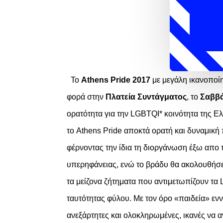
Το
Athens Pride 2017
με μεγάλη ικανοποί
φορά στην
Πλατεία Συντάγματος
, το
Σαββά
ορατότητα για την
LGBTQI*
κοινότητα της Ε
το
Athens Pride
αποκτά ορατή και δυναμική
φέρνοντας την ίδια τη διοργάνωση
έξω απο τ
υπερηφάνειας, ενώ το βράδυ θα ακολουθήσε
τα μείζονα ζήτηματα που αντιμετωπίζο
υν τα
ταυτότητας φύλου.
Με τον όρο «παιδεία» ε
ανεξάρτητες και ολοκληρωμένες, ικανές να α