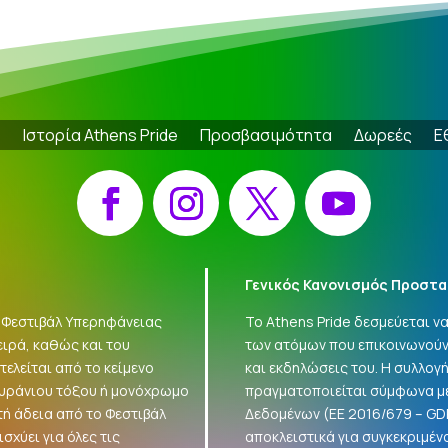
e
Ιστορία Athens Pride
Προσβασιμότητα
Δωρεές
Ε
Facebook
Instagram
X
YouTube
Γενικός Κανονισμός Προστα
 «Φεστιβάλ Υπερηφάνειας
Το Athens Pride δεσμεύεται 
ειρά, καθώς και του
των ατόμων που επικοινωνούν
ελείται από το κείμενο
και εκδηλώσεις του. Η συλλο
ουράνιου τόξου ή μονόχρωμο
πραγματοποιείται σύμφωνα με
τή άδεια από το Φεστιβάλ
Δεδομένων (ΕΕ 2016/679 –
GD
σχύει για όλες τις
αποκλειστικά για συγκεκριμέν