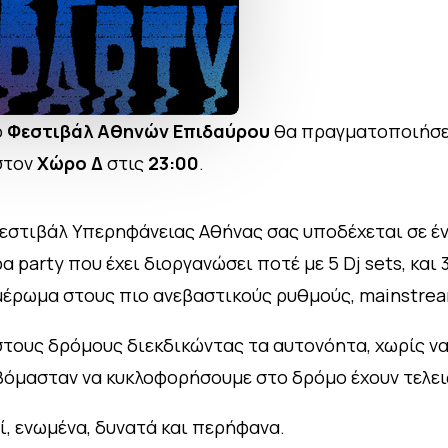
ο
Φεστιβάλ Αθηνών Επιδαύρου
θα πραγματοποιήσει
τον
Χώρο Δ
στις
23:00
.
εστιβάλ Υπερηφάνειας Αθήνας σας υποδέχεται σε έν
α party που έχει διοργανώσει ποτέ με 5 Dj sets, και
ημέρωμα στους πιο ανεβαστικούς ρυθμούς, mainstream
στους δρόμους διεκδικώντας τα αυτονόητα, χωρίς ν
οβόμασταν να κυκλοφορήσουμε στο δρόμο έχουν τελε
ί, ενωμένα, δυνατά και περήφανα.