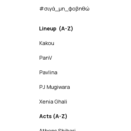
#σιγά_μη_φοβηθώ
Lineup (A-Z)
Kakou
PanV
Pavlina
PJ Mugiwara
Xenia Ghali
Acts (A-Z)
Athens Shibari