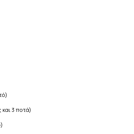
τό)
ς και 3 ποτά)
ό)