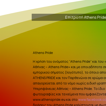
Επιτροπή Athens Prid
Athens Pride
Η χρήση του ονόματος “Athens Pride” και του
Αθήνας – Athens Pride» και με οποιαδήποτε σ
εμπορικού σήματος (λογότυπο), το όποιο αποτ
ATHENS PRIDE και τον Παρθενώνα σε χρώμα 
απαγορεύεται από το νόμο χωρίς ειδική γραπ
Υπερηφάνειας Αθήνας – Athens Pride. Το ίδιο ι
φωτογραφίες και τα κείμενα που εμφανίζοντα
www.athenspride.eu και στο
www.facebook.c
δράσεις του Athens Pride καλύπτονται με φω