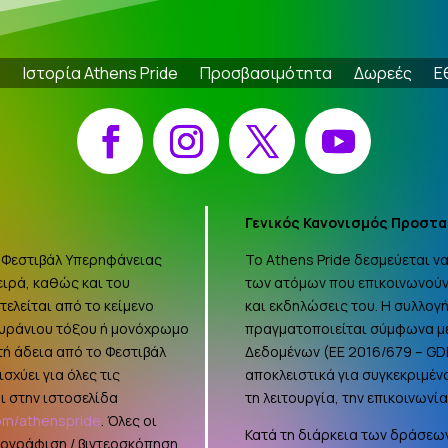
e
Ιστορία Athens Pride
Προσβασιμότητα
Δωρεές
Ε
Facebook
Instagram
X
YouTube
Γενικός Κανονισμός Προστα
 «Φεστιβάλ Υπερηφάνειας
Το Athens Pride δεσμεύεται 
ειρά, καθώς και του
των ατόμων που επικοινωνούν
ελείται από το κείμενο
και εκδηλώσεις του. Η συλλο
ουράνιου τόξου ή μονόχρωμο
πραγματοποιείται σύμφωνα με
τή άδεια από το Φεστιβάλ
Δεδομένων (ΕΕ 2016/679 –
GD
σχύει για όλες τις
αποκλειστικά για συγκεκριμέν
ι στην ιστοσελίδα
τη λειτουργία, την επικοινωνί
om/athenspride
. Όλες οι
Κατά τη διάρκεια των δράσεων
τογράφιση / βιντεοσκόπηση,