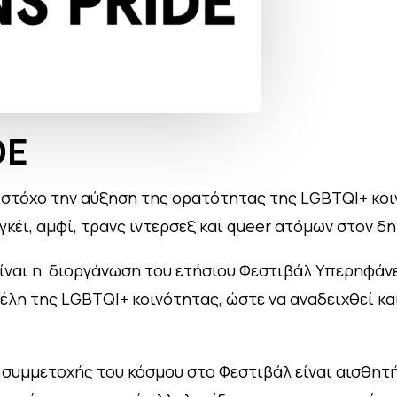
DE
ε στόχο την αύξηση της ορατότητας της LGBTQI+ κο
γκέι, αμφί, τρανς ιντερσεξ και queer ατόμων στον δ
 είναι η διοργάνωση του ετήσιου Φεστιβάλ Υπερηφάν
λη της LGBTQI+ κοινότητας, ώστε να αναδειχθεί κα
 συμμετοχής του κόσμου στο Φεστιβάλ είναι αισθητή