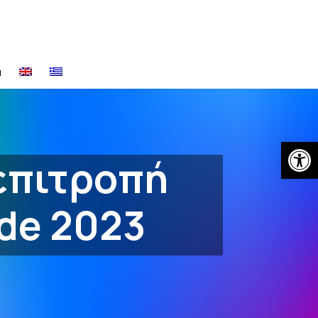
α
Open
 επιτροπή
de 2023