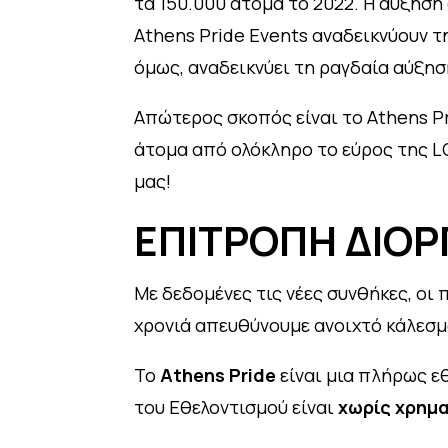
τα 150.000 άτομα το 2022. Η αύξηση
Athens Pride Events αναδεικνύουν τ
όμως, αναδεικνύει τη ραγδαία αύξη
Απώτερος σκοπός είναι το Athens P
άτομα από ολόκληρο το εύρος της LG
μας!
ΕΠΙΤΡΟΠΗ ΔΙΟΡ
Με δεδομένες τις νέες συνθήκες, οι 
χρονιά απευθύνουμε ανοιχτό κάλεσμ
Το
Athens Pride
είναι μια πλήρως ε
του Εθελοντισμού είναι
χωρίς χρημα