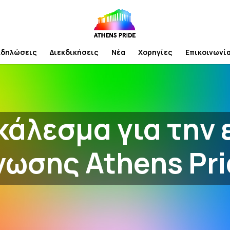
κδηλώσεις
Διεκδικήσεις
Νέα
Χορηγίες
Επικοινωνί
κάλεσμα για την
νωσης Athens Pri