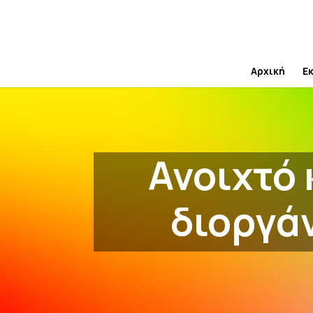
Skip
to
content
Αρχική
Ε
Ανοιχτό 
διοργά