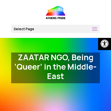
Skip
to
content
Select Page
Open
ZAATAR NGO, Being
‘Queer’ in the Middle-
East