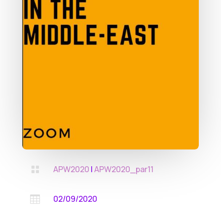
APW2020
|
APW2020_par11

02/09/2020
