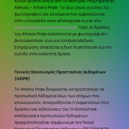
ειδική γραπτή άδεια από το Φεστιβάλ Υπερηφάνειας
Αθήνας – Athens Pride. Το ίδιο ισχύει για όλες τις
φωτογραφίες και τα κείμενα που εμφανίζονται
στην ιστοσελίδα www.athenspride.eu και στο
www.facebook.com/athenspride
. Όλες οι δράσεις
του Athens Pride καλύπτονται με φωτογράφιση /
βιντεοσκόπηση, ενώ για τα Μέσα Μαζικής
Ενημέρωσης απαιτείται ειδική διαπίστευση για την
είσοδο στην εκάστοτε δράση.
Γενικός Κανονισμός Προστασίας Δεδομένων
(
GDPR
)
Το Athens Pride δεσμεύεται να προστατεύει τα
προσωπικά δεδομένα όλων των ατόμων που
επικοινωνούν, συνεργάζονται ή συμμετέχουν στις
δράσεις και εκδηλώσεις του. Η συλλογή και
επεξεργασία προσωπικών δεδομένων
πραγματοποιείται σύμφωνα με τον Γενικό
Κανονισμό Προστασίας Δεδομένων (ΕΕ 2016/679 –