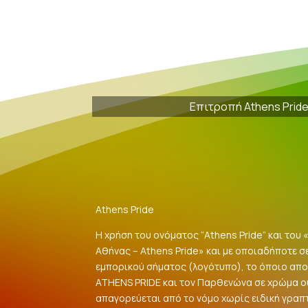
Επιτροπή Athens Prid
Athens Pride
Η χρήση του ονόματος “Athens Pride” και του
Αθήνας – Athens Pride» και με οποιαδήποτε σ
εμπορικού σήματος (λογότυπο), το όποιο αποτ
ATHENS PRIDE και τον Παρθενώνα σε χρώμα 
απαγορεύεται από το νόμο χωρίς ειδική γραπ