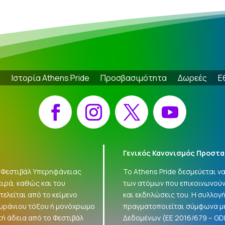
e
Ιστορία Athens Pride
Προσβασιμότητα
Δωρεές
Ε
Facebook
Instagram
X
YouTube
Γενικός Κανονισμός Προστα
 «Φεστιβάλ Υπερηφάνειας
Το Athens Pride δεσμεύεται 
ειρά, καθώς και του
των ατόμων που επικοινωνούν
ελείται από το κείμενο
και εκδηλώσεις του. Η συλλο
ουράνιου τόξου ή μονόχρωμο
πραγματοποιείται σύμφωνα με
τή άδεια από το Φεστιβάλ
Δεδομένων (ΕΕ 2016/679 –
GD