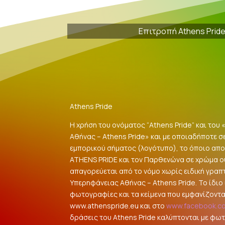
Επιτροπή Athens Prid
Athens Pride
Η χρήση του ονόματος “Athens Pride” και του
Αθήνας – Athens Pride» και με οποιαδήποτε σ
εμπορικού σήματος (λογότυπο), το όποιο αποτ
ATHENS PRIDE και τον Παρθενώνα σε χρώμα 
απαγορεύεται από το νόμο χωρίς ειδική γραπ
Υπερηφάνειας Αθήνας – Athens Pride. Το ίδιο ι
φωτογραφίες και τα κείμενα που εμφανίζοντα
www.athenspride.eu και στο
www.facebook.c
δράσεις του Athens Pride καλύπτονται με φω