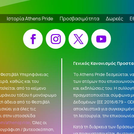
e
Ιστορία Athens Pride
Προσβασιμότητα
Δωρεές
Ε
Facebook
Instagram
X
YouTube
Γενικός Κανονισμός Προστα
 «Φεστιβάλ Υπερηφάνειας
Το Athens Pride δεσμεύεται 
ειρά, καθώς και του
των ατόμων που επικοινωνούν
ελείται από το κείμενο
και εκδηλώσεις του. Η συλλο
ουράνιου τόξου ή μονόχρωμο
πραγματοποιείται σύμφωνα με
τή άδεια από το Φεστιβάλ
Δεδομένων (ΕΕ 2016/679 –
GD
σχύει για όλες τις
αποκλειστικά για συγκεκριμέν
ι στην ιστοσελίδα
τη λειτουργία, την επικοινωνί
om/athenspride
. Όλες οι
Κατά τη διάρκεια των δράσεων
τογράφιση / βιντεοσκόπηση,
να πραγματοποιείται φωτογρά