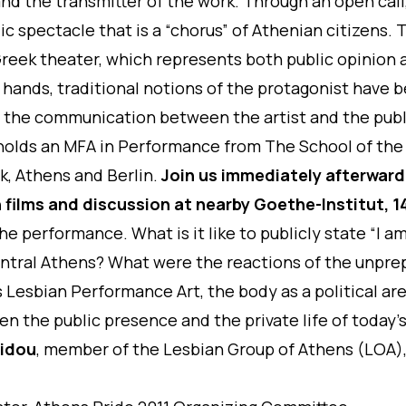
and the transmitter of the work. Through an open cal
ic spectacle that is a “chorus” of Athenian citizens. 
 Greek theater, which represents both public opinion 
s hands, traditional notions of the protagonist have
 the communication between the artist and the publ
holds an MFA in Performance from The School of the A
k, Athens and Berlin.
Join us immediately afterward
 films and discussion at nearby Goethe-Institut, 1
e performance. What is it like to publicly state “I a
 central Athens? What were the reactions of the unpr
 Lesbian Performance Art, the body as a political are
n the public presence and the private life of today’
nidou
, member of the Lesbian Group of Athens (LOA)