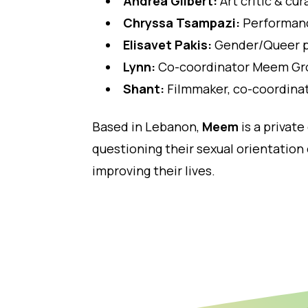
Andrea Gilbert:
Art critic & c
Chryssa Tsampazi:
Performance
Elisavet Pakis:
Gender/Queer p
Lynn:
Co-coordinator Meem Gro
Shant:
Filmmaker, co-coordina
Based in Lebanon,
Meem
is a privat
questioning their sexual orientatio
improving their lives.