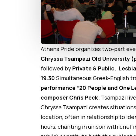
Athens Pride organizes two-part eve
Chryssa Tsampazi
Old University 
followed by
Private & Public. Lesbi
19.30
Simultaneous Greek-English tr
performance
“20 People and One Le
composer Chris Peck.
Tsampazi live
Chryssa Tsampazi creates situations 
location, often in relationship to ide
hours, chanting in unison with brief 