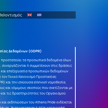
θελοντισμός
σίας Δεδομένων (
GDPR
)
να προστατεύει τα προσωπικά δεδομένα όλων
, συνεργάζονται ή συμμετέχουν στις δράσεις
γή και επεξεργασία προσωπικών δεδομένων
 τον Γενικό Κανονισμό Προστασίας
PR
) και την ισχύουσα ελληνική νομοθεσία,
ους και νόμιμους σκοπούς που σχετίζονται με
α και τις δραστηριότητες του Οργανισμού.
 και εκδηλώσεων του Athens Pride ενδέχεται
φιση, βιντεοσκόπηση ή άλλη καταγραφή