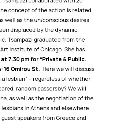
l, Tsampazi collaborated with 20
The concept of the action is related
as well as the un/conscious desires
 been displaced by the dynamic
ic.
Tsampazi graduated from the
rt Institute of Chicago. She has
 at 7.30 pm for
“Private & Public.
4-16 Omirou St.
Here we will discuss
m a lesbian” – regardless of whether
epared, random passersby? We will
na, as well as the negotiation of the
s lesbians in Athens and elsewhere.
, guest speakers from Greece and