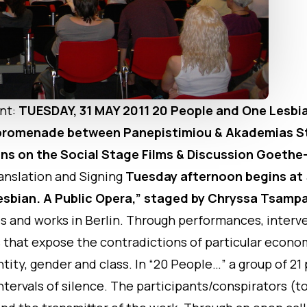
nt:
TUESDAY, 31 MAY 2011
20 People and One Lesbia
(promenade between Panepistimiou & Akademias S
ans on the Social Stage
Films & Discussion
Goethe-I
anslation and Signing
Tuesday afternoon begins at 
sbian. A Public Opera,”
staged by Chryssa Tsampaz
s and works in Berlin. Through performances, interv
that expose the contradictions of particular economi
ntity, gender and class. In
“20 People…”
a group of 21 
intervals of silence. The participants/conspirators (t