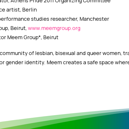
urator, Athens Pride 2011 Organizing Committee
 artist, Berlin
erformance studies researcher, Manchester
up, Beirut,
www.meemgroup.org
tor Meem Group*, Beirut
e community of lesbian, bisexual and queer women, 
n or gender identity. Meem creates a safe space whe