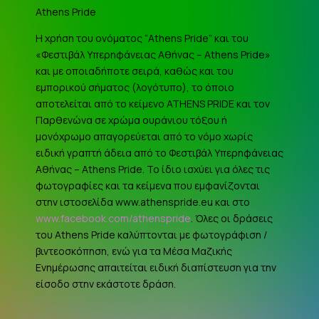
Athens Pride
Η χρήση του ονόματος “Athens Pride” και του
«Φεστιβάλ Υπερηφάνειας Αθήνας – Athens Pride»
και με οποιαδήποτε σειρά, καθώς και του
εμπορικού σήματος (λογότυπο), το όποιο
αποτελείται από το κείμενο ATHENS PRIDE και τον
Παρθενώνα σε χρώμα ουράνιου τόξου ή
μονόχρωμο απαγορεύεται από το νόμο χωρίς
ειδική γραπτή άδεια από το Φεστιβάλ Υπερηφάνειας
Αθήνας – Athens Pride. Το ίδιο ισχύει για όλες τις
φωτογραφίες και τα κείμενα που εμφανίζονται
στην ιστοσελίδα www.athenspride.eu και στο
www.facebook.com/athenspride
. Όλες οι δράσεις
του Athens Pride καλύπτονται με φωτογράφιση /
βιντεοσκόπηση, ενώ για τα Μέσα Μαζικής
Ενημέρωσης απαιτείται ειδική διαπίστευση για την
είσοδο στην εκάστοτε δράση.