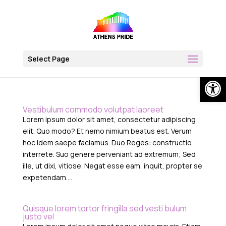
Skip
to
content
Select Page
Open
Vestibulum commodo volutpat laoreet
Lorem ipsum dolor sit amet, consectetur adipiscing
elit. Quo modo? Et nemo nimium beatus est. Verum
hoc idem saepe faciamus. Duo Reges: constructio
interrete. Suo genere perveniant ad extremum; Sed
ille, ut dixi, vitiose. Negat esse eam, inquit, propter se
expetendam....
Quisque lorem tortor fringilla sed vesti bulum
justo vel