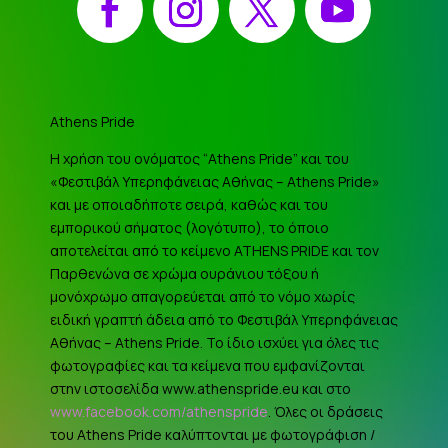
Athens Pride
Η χρήση του ονόματος “Athens Pride” και του
«Φεστιβάλ Υπερηφάνειας Αθήνας – Athens Pride»
και με οποιαδήποτε σειρά, καθώς και του
εμπορικού σήματος (λογότυπο), το όποιο
αποτελείται από το κείμενο ATHENS PRIDE και τον
Παρθενώνα σε χρώμα ουράνιου τόξου ή
μονόχρωμο απαγορεύεται από το νόμο χωρίς
ειδική γραπτή άδεια από το Φεστιβάλ Υπερηφάνειας
Αθήνας – Athens Pride. Το ίδιο ισχύει για όλες τις
φωτογραφίες και τα κείμενα που εμφανίζονται
στην ιστοσελίδα www.athenspride.eu και στο
www.facebook.com/athenspride
. Όλες οι δράσεις
του Athens Pride καλύπτονται με φωτογράφιση /