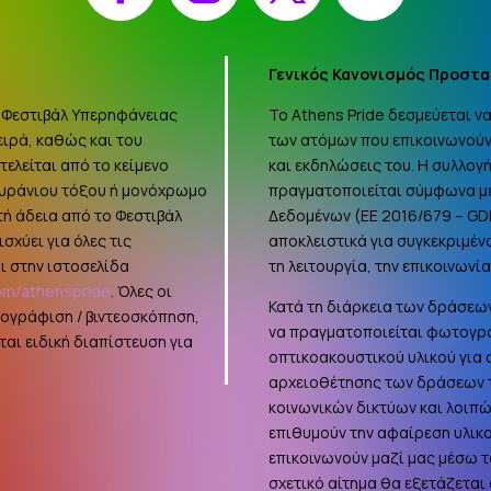
Γενικός Κανονισμός Προστα
 «Φεστιβάλ Υπερηφάνειας
Το Athens Pride δεσμεύεται 
ειρά, καθώς και του
των ατόμων που επικοινωνούν
ελείται από το κείμενο
και εκδηλώσεις του. Η συλλο
ουράνιου τόξου ή μονόχρωμο
πραγματοποιείται σύμφωνα με
τή άδεια από το Φεστιβάλ
Δεδομένων (ΕΕ 2016/679 –
GD
σχύει για όλες τις
αποκλειστικά για συγκεκριμέν
ι στην ιστοσελίδα
τη λειτουργία, την επικοινωνί
om/athenspride
. Όλες οι
Κατά τη διάρκεια των δράσεων
τογράφιση / βιντεοσκόπηση,
να πραγματοποιείται φωτογρά
αι ειδική διαπίστευση για
οπτικοακουστικού υλικού για
αρχειοθέτησης των δράσεων τ
κοινωνικών δικτύων και λοιπ
επιθυμούν την αφαίρεση υλικ
επικοινωνούν μαζί μας μέσω τ
σχετικό αίτημα θα εξετάζεται