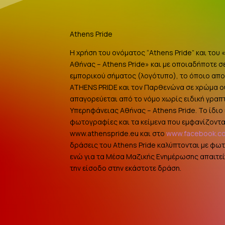
Athens Pride
Η χρήση του ονόματος “Athens Pride” και του
Αθήνας – Athens Pride» και με οποιαδήποτε σ
εμπορικού σήματος (λογότυπο), το όποιο αποτ
ATHENS PRIDE και τον Παρθενώνα σε χρώμα 
απαγορεύεται από το νόμο χωρίς ειδική γραπ
Υπερηφάνειας Αθήνας – Athens Pride. Το ίδιο ι
φωτογραφίες και τα κείμενα που εμφανίζοντα
www.athenspride.eu και στο
www.facebook.c
δράσεις του Athens Pride καλύπτονται με φω
ενώ για τα Μέσα Μαζικής Ενημέρωσης απαιτείτ
την είσοδο στην εκάστοτε δράση.