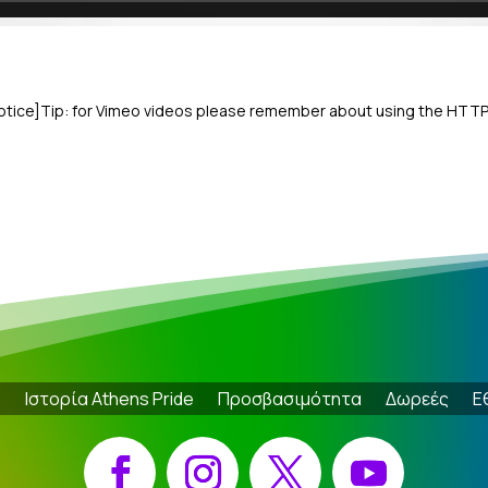
notice]Tip: for Vimeo videos please remember about using the HTTP 
e
Ιστορία Athens Pride
Προσβασιμότητα
Δωρεές
Ε
Facebook
Instagram
X
YouTube