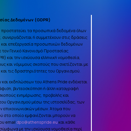
σίας Δεδομένων (
GDPR
)
να προστατεύει τα προσωπικά δεδομένα όλων
, συνεργάζονται ή συμμετέχουν στις δράσεις
γή και επεξεργασία προσωπικών δεδομένων
 τον Γενικό Κανονισμό Προστασίας
PR
) και την ισχύουσα ελληνική νομοθεσία,
ους και νόμιμους σκοπούς που σχετίζονται με
α και τις δραστηριότητες του Οργανισμού.
 και εκδηλώσεων του Athens Pride ενδέχεται
φιση, βιντεοσκόπηση ή άλλη καταγραφή
 σκοπούς ενημέρωσης, προβολής και
ου Οργανισμού μέσω της ιστοσελίδας, των
ών επικοινωνιακών μέσων. Άτομα που
ού στο οποίο εμφανίζονται μπορούν να
ου email
dpo@athenspride.eu
και κάθε
 σύμφωνα με την ισχύουσα νομοθεσία περί