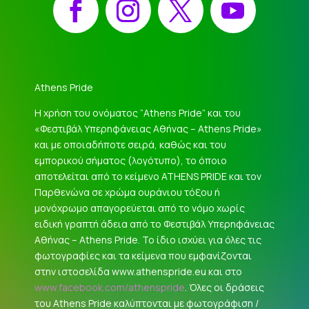
Athens Pride
Η χρήση του ονόματος “Athens Pride” και του
«Φεστιβάλ Υπερηφάνειας Αθήνας – Athens Pride»
και με οποιαδήποτε σειρά, καθώς και του
εμπορικού σήματος (λογότυπο), το όποιο
αποτελείται από το κείμενο ATHENS PRIDE και τον
Παρθενώνα σε χρώμα ουράνιου τόξου ή
μονόχρωμο απαγορεύεται από το νόμο χωρίς
ειδική γραπτή άδεια από το Φεστιβάλ Υπερηφάνειας
Αθήνας – Athens Pride. Το ίδιο ισχύει για όλες τις
φωτογραφίες και τα κείμενα που εμφανίζονται
στην ιστοσελίδα www.athenspride.eu και στο
www.facebook.com/athenspride
. Όλες οι δράσεις
του Athens Pride καλύπτονται με φωτογράφιση /