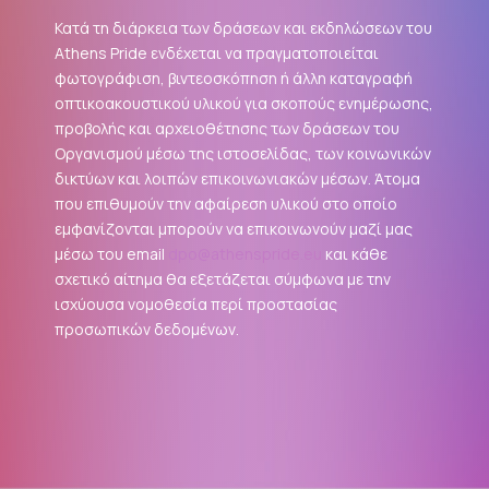
Κατά τη διάρκεια των δράσεων και εκδηλώσεων του
Athens Pride ενδέχεται να πραγματοποιείται
φωτογράφιση, βιντεοσκόπηση ή άλλη καταγραφή
οπτικοακουστικού υλικού για σκοπούς ενημέρωσης,
προβολής και αρχειοθέτησης των δράσεων του
Οργανισμού μέσω της ιστοσελίδας, των κοινωνικών
δικτύων και λοιπών επικοινωνιακών μέσων. Άτομα
που επιθυμούν την αφαίρεση υλικού στο οποίο
εμφανίζονται μπορούν να επικοινωνούν μαζί μας
μέσω του email
dpo@athenspride.eu
και κάθε
σχετικό αίτημα θα εξετάζεται σύμφωνα με την
ισχύουσα νομοθεσία περί προστασίας
προσωπικών δεδομένων.