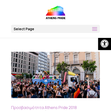
Skip
to
content
Select Page
Open
Προσβασιμότητα Athens Pride 2018