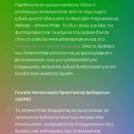
Παρθενώνα σε χρώμα ουράνιου τόξου ή
μονόχρωμο απαγορεύεται από το νόμο χωρίς
ειδική γραπτή άδεια από το Φεστιβάλ Υπερηφάνειας
Αθήνας – Athens Pride. Το ίδιο ισχύει για όλες τις
φωτογραφίες και τα κείμενα που εμφανίζονται
στην ιστοσελίδα www.athenspride.eu και στο
www.facebook.com/athenspride
. Όλες οι δράσεις
του Athens Pride καλύπτονται με φωτογράφιση /
βιντεοσκόπηση, ενώ για τα Μέσα Μαζικής
Ενημέρωσης απαιτείται ειδική διαπίστευση για την
είσοδο στην εκάστοτε δράση.
Γενικός Κανονισμός Προστασίας Δεδομένων
(
GDPR
)
Το Athens Pride δεσμεύεται να προστατεύει τα
προσωπικά δεδομένα όλων των ατόμων που
επικοινωνούν, συνεργάζονται ή συμμετέχουν στις
δράσεις και εκδηλώσεις του. Η συλλογή και