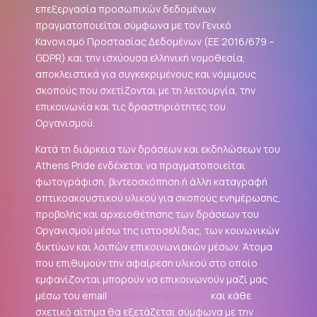
επεξεργασία προσωπικών δεδομένων
πραγματοποιείται σύμφωνα με τον Γενικό
Κανονισμό Προστασίας Δεδομένων (ΕΕ 2016/679 –
GDPR
) και την ισχύουσα ελληνική νομοθεσία,
αποκλειστικά για συγκεκριμένους και νόμιμους
σκοπούς που σχετίζονται με τη λειτουργία, την
επικοινωνία και τις δραστηριότητες του
Οργανισμού.
Κατά τη διάρκεια των δράσεων και εκδηλώσεων του
Athens Pride ενδέχεται να πραγματοποιείται
φωτογράφιση, βιντεοσκόπηση ή άλλη καταγραφή
οπτικοακουστικού υλικού για σκοπούς ενημέρωσης,
προβολής και αρχειοθέτησης των δράσεων του
Οργανισμού μέσω της ιστοσελίδας, των κοινωνικών
δικτύων και λοιπών επικοινωνιακών μέσων. Άτομα
που επιθυμούν την αφαίρεση υλικού στο οποίο
εμφανίζονται μπορούν να επικοινωνούν μαζί μας
μέσω του email
dpo@athenspride.eu
και κάθε
σχετικό αίτημα θα εξετάζεται σύμφωνα με την