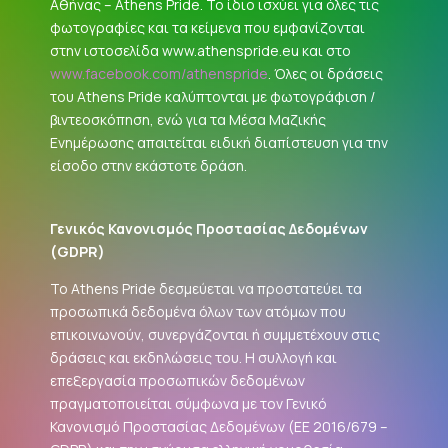
Αθήνας – Athens Pride. Το ίδιο ισχύει για όλες τις
φωτογραφίες και τα κείμενα που εμφανίζονται
στην ιστοσελίδα www.athenspride.eu και στο
www.facebook.com/athenspride
. Όλες οι δράσεις
του Athens Pride καλύπτονται με φωτογράφιση /
βιντεοσκόπηση, ενώ για τα Μέσα Μαζικής
Ενημέρωσης απαιτείται ειδική διαπίστευση για την
είσοδο στην εκάστοτε δράση.
Γενικός Κανονισμός Προστασίας Δεδομένων
(
GDPR
)
Το Athens Pride δεσμεύεται να προστατεύει τα
προσωπικά δεδομένα όλων των ατόμων που
επικοινωνούν, συνεργάζονται ή συμμετέχουν στις
δράσεις και εκδηλώσεις του. Η συλλογή και
επεξεργασία προσωπικών δεδομένων
πραγματοποιείται σύμφωνα με τον Γενικό
Κανονισμό Προστασίας Δεδομένων (ΕΕ 2016/679 –