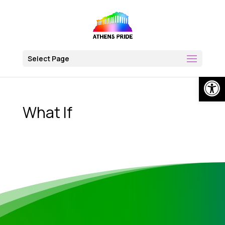
Skip
to
content
Select Page
Op
What If