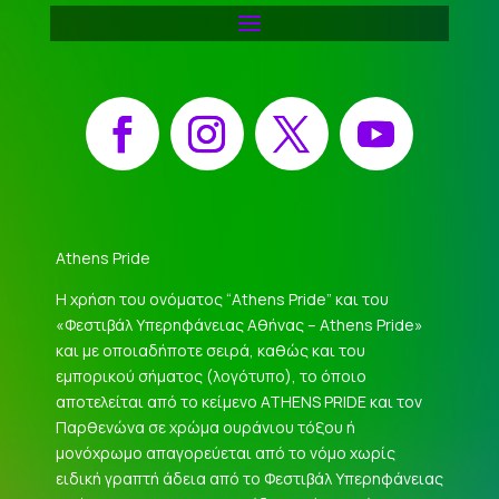
Facebook
Instagram
X
YouTube
Athens Pride
Η χρήση του ονόματος “Athens Pride” και του
«Φεστιβάλ Υπερηφάνειας Αθήνας – Athens Pride»
και με οποιαδήποτε σειρά, καθώς και του
εμπορικού σήματος (λογότυπο), το όποιο
αποτελείται από το κείμενο ATHENS PRIDE και τον
Παρθενώνα σε χρώμα ουράνιου τόξου ή
μονόχρωμο απαγορεύεται από το νόμο χωρίς
ειδική γραπτή άδεια από το Φεστιβάλ Υπερηφάνειας