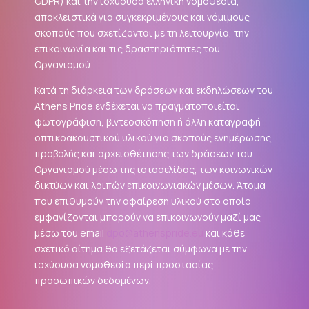
GDPR
) και την ισχύουσα ελληνική νομοθεσία,
αποκλειστικά για συγκεκριμένους και νόμιμους
σκοπούς που σχετίζονται με τη λειτουργία, την
επικοινωνία και τις δραστηριότητες του
Οργανισμού.
Κατά τη διάρκεια των δράσεων και εκδηλώσεων του
Athens Pride ενδέχεται να πραγματοποιείται
φωτογράφιση, βιντεοσκόπηση ή άλλη καταγραφή
οπτικοακουστικού υλικού για σκοπούς ενημέρωσης,
προβολής και αρχειοθέτησης των δράσεων του
Οργανισμού μέσω της ιστοσελίδας, των κοινωνικών
δικτύων και λοιπών επικοινωνιακών μέσων. Άτομα
που επιθυμούν την αφαίρεση υλικού στο οποίο
εμφανίζονται μπορούν να επικοινωνούν μαζί μας
μέσω του email
dpo@athenspride.eu
και κάθε
σχετικό αίτημα θα εξετάζεται σύμφωνα με την
ισχύουσα νομοθεσία περί προστασίας
προσωπικών δεδομένων.