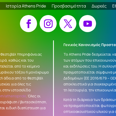
e
Ιστορία Athens Pride
Προσβασιμότητα
Δωρεές
Ε
Facebook
Instagram
X
YouTube
Γενικός Κανονισμός Προστα
 «Φεστιβάλ Υπερηφάνειας
Το Athens Pride δεσμεύεται 
ειρά, καθώς και του
των ατόμων που επικοινωνούν
ελείται από το κείμενο
και εκδηλώσεις του. Η συλλο
ουράνιου τόξου ή μονόχρωμο
πραγματοποιείται σύμφωνα με
τή άδεια από το Φεστιβάλ
Δεδομένων (ΕΕ 2016/679 –
GD
σχύει για όλες τις
αποκλειστικά για συγκεκριμέν
ι στην ιστοσελίδα
τη λειτουργία, την επικοινωνί
om/athenspride
. Όλες οι
Κατά τη διάρκεια των δράσεων
τογράφιση / βιντεοσκόπηση,
να πραγματοποιείται φωτογρά
αι ειδική διαπίστευση για
οπτικοακουστικού υλικού για