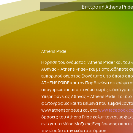
Επιτροπή Athens Prid
Athens Pride
Η χρήση του ονόματος “Athens Pride” και του
Αθήνας – Athens Pride» και με οποιαδήποτε σ
εμπορικού σήματος (λογότυπο), το όποιο αποτ
ATHENS PRIDE και τον Παρθενώνα σε χρώμα 
απαγορεύεται από το νόμο χωρίς ειδική γραπ
Υπερηφάνειας Αθήνας – Athens Pride. Το ίδιο ι
φωτογραφίες και τα κείμενα που εμφανίζοντα
www.athenspride.eu και στο
www.facebook.c
δράσεις του Athens Pride καλύπτονται με φω
ενώ για τα Μέσα Μαζικής Ενημέρωσης απαιτείτ
την είσοδο στην εκάστοτε δράση.