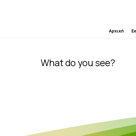
Skip
to
content
Αρχική
Ε
What do you see?