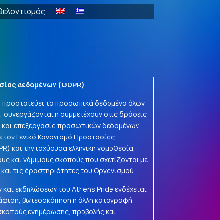
θελοντισμός
σίας Δεδομένων (
GDPR
)
να προστατεύει τα προσωπικά δεδομένα όλων
, συνεργάζονται ή συμμετέχουν στις δράσεις
γή και επεξεργασία προσωπικών δεδομένων
 τον Γενικό Κανονισμό Προστασίας
PR
) και την ισχύουσα ελληνική νομοθεσία,
ους και νόμιμους σκοπούς που σχετίζονται με
α και τις δραστηριότητες του Οργανισμού.
 και εκδηλώσεων του Athens Pride ενδέχεται
φιση, βιντεοσκόπηση ή άλλη καταγραφή
 σκοπούς ενημέρωσης, προβολής και