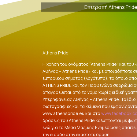
Επιτροπή Athens Prid
Athens Pride
Η χρήση του ονόματος “Athens Pride” και του
Αθήνας – Athens Pride» και με οποιαδήποτε σ
εμπορικού σήματος (λογότυπο), το όποιο αποτ
ATHENS PRIDE και τον Παρθενώνα σε χρώμα 
απαγορεύεται από το νόμο χωρίς ειδική γραπ
Υπερηφάνειας Αθήνας – Athens Pride. Το ίδιο ι
φωτογραφίες και τα κείμενα που εμφανίζοντα
www.athenspride.eu και στο
www.facebook.c
δράσεις του Athens Pride καλύπτονται με φω
ενώ για τα Μέσα Μαζικής Ενημέρωσης απαιτείτ
την είσοδο στην εκάστοτε δράση.