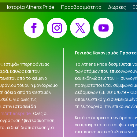
e
Ιστορία Athens Pride
Προσβασιμότητα
Δωρεές
Ε
Facebook
Instagram
X
YouTube
Γενικός Κανονισμός Προστα
 «Φεστιβάλ Υπερηφάνειας
Το Athens Pride δεσμεύεται 
ειρά, καθώς και του
των ατόμων που επικοινωνούν
ελείται από το κείμενο
και εκδηλώσεις του. Η συλλο
ουράνιου τόξου ή μονόχρωμο
πραγματοποιείται σύμφωνα με
τή άδεια από το Φεστιβάλ
Δεδομένων (ΕΕ 2016/679 –
GD
σχύει για όλες τις
αποκλειστικά για συγκεκριμέν
ι στην ιστοσελίδα
τη λειτουργία, την επικοινωνί
om/athenspride
. Όλες οι
Κατά τη διάρκεια των δράσεων
τογράφιση / βιντεοσκόπηση,
να πραγματοποιείται φωτογρά
αι ειδική διαπίστευση για
οπτικοακουστικού υλικού για