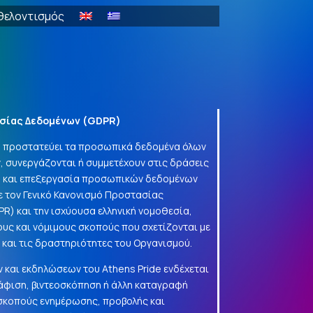
θελοντισμός
σίας Δεδομένων (
GDPR
)
να προστατεύει τα προσωπικά δεδομένα όλων
, συνεργάζονται ή συμμετέχουν στις δράσεις
γή και επεξεργασία προσωπικών δεδομένων
 τον Γενικό Κανονισμό Προστασίας
PR
) και την ισχύουσα ελληνική νομοθεσία,
ους και νόμιμους σκοπούς που σχετίζονται με
α και τις δραστηριότητες του Οργανισμού.
 και εκδηλώσεων του Athens Pride ενδέχεται
φιση, βιντεοσκόπηση ή άλλη καταγραφή
 σκοπούς ενημέρωσης, προβολής και