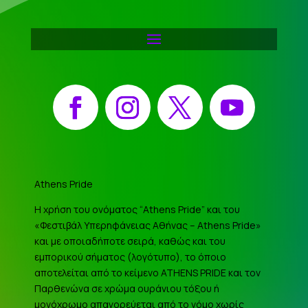
Facebook
Instagram
X
YouTube
Athens Pride
Η χρήση του ονόματος “Athens Pride” και του
«Φεστιβάλ Υπερηφάνειας Αθήνας – Athens Pride»
και με οποιαδήποτε σειρά, καθώς και του
εμπορικού σήματος (λογότυπο), το όποιο
αποτελείται από το κείμενο ATHENS PRIDE και τον
Παρθενώνα σε χρώμα ουράνιου τόξου ή
μονόχρωμο απαγορεύεται από το νόμο χωρίς