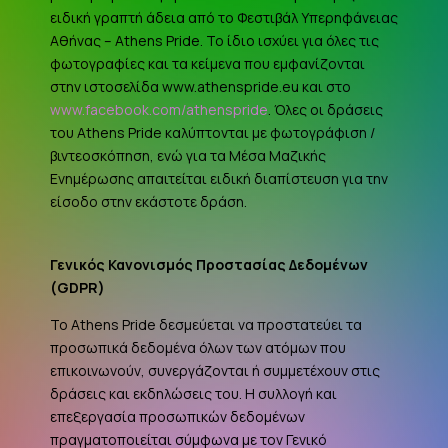
ειδική γραπτή άδεια από το Φεστιβάλ Υπερηφάνειας
Αθήνας – Athens Pride. Το ίδιο ισχύει για όλες τις
φωτογραφίες και τα κείμενα που εμφανίζονται
στην ιστοσελίδα www.athenspride.eu και στο
www.facebook.com/athenspride
. Όλες οι δράσεις
του Athens Pride καλύπτονται με φωτογράφιση /
βιντεοσκόπηση, ενώ για τα Μέσα Μαζικής
Ενημέρωσης απαιτείται ειδική διαπίστευση για την
είσοδο στην εκάστοτε δράση.
Γενικός Κανονισμός Προστασίας Δεδομένων
(
GDPR
)
Το Athens Pride δεσμεύεται να προστατεύει τα
προσωπικά δεδομένα όλων των ατόμων που
επικοινωνούν, συνεργάζονται ή συμμετέχουν στις
δράσεις και εκδηλώσεις του. Η συλλογή και
επεξεργασία προσωπικών δεδομένων
πραγματοποιείται σύμφωνα με τον Γενικό