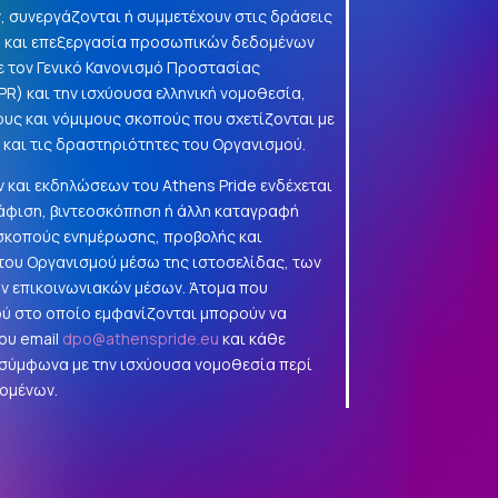
, συνεργάζονται ή συμμετέχουν στις δράσεις
γή και επεξεργασία προσωπικών δεδομένων
 τον Γενικό Κανονισμό Προστασίας
PR
) και την ισχύουσα ελληνική νομοθεσία,
ους και νόμιμους σκοπούς που σχετίζονται με
α και τις δραστηριότητες του Οργανισμού.
 και εκδηλώσεων του Athens Pride ενδέχεται
φιση, βιντεοσκόπηση ή άλλη καταγραφή
 σκοπούς ενημέρωσης, προβολής και
ου Οργανισμού μέσω της ιστοσελίδας, των
ών επικοινωνιακών μέσων. Άτομα που
ού στο οποίο εμφανίζονται μπορούν να
ου email
dpo@athenspride.eu
και κάθε
 σύμφωνα με την ισχύουσα νομοθεσία περί
ομένων.