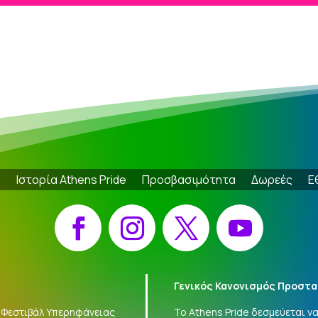
e
Ιστορία Athens Pride
Προσβασιμότητα
Δωρεές
Ε
Facebook
Instagram
X
YouTube
Γενικός Κανονισμός Προστα
 «Φεστιβάλ Υπερηφάνειας
Το Athens Pride δεσμεύεται 