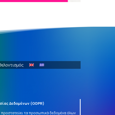
θελοντισμός
σίας Δεδομένων (
GDPR
)
να προστατεύει τα προσωπικά δεδομένα όλων