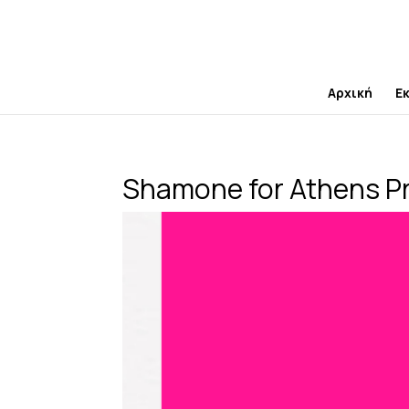
Skip
to
content
Αρχική
Ε
Shamone for Athens Pr