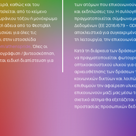
ειρά, καθώς και του
των ατόμων που επικοινωνούν
ελείται από το κείμενο
και εκδηλώσεις του. Η συλλο
ουράνιου τόξου ή μονόχρωμο
πραγματοποιείται σύμφωνα με
τή άδεια από το Φεστιβάλ
Δεδομένων (ΕΕ 2016/679 –
GD
σχύει για όλες τις
αποκλειστικά για συγκεκριμέν
ι στην ιστοσελίδα
τη λειτουργία, την επικοινωνί
om/athenspride
. Όλες οι
Κατά τη διάρκεια των δράσεων
τογράφιση / βιντεοσκόπηση,
να πραγματοποιείται φωτογρά
αι ειδική διαπίστευση για
οπτικοακουστικού υλικού για
αρχειοθέτησης των δράσεων τ
κοινωνικών δικτύων και λοιπ
επιθυμούν την αφαίρεση υλικ
επικοινωνούν μαζί μας μέσω τ
σχετικό αίτημα θα εξετάζεται
προστασίας προσωπικών δεδ