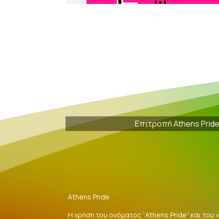
Επιτροπή Athens Prid
Athens Pride
Η χρήση του ονόματος “Athens Pride” και του