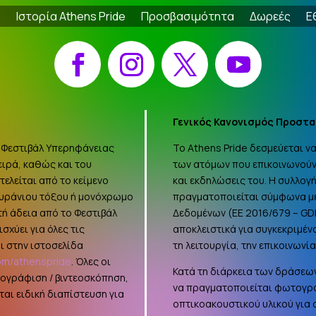
e
Ιστορία Athens Pride
Προσβασιμότητα
Δωρεές
Ε
Facebook
Instagram
X
YouTube
Γενικός Κανονισμός Προστα
 «Φεστιβάλ Υπερηφάνειας
Το Athens Pride δεσμεύεται 
ειρά, καθώς και του
των ατόμων που επικοινωνούν
ελείται από το κείμενο
και εκδηλώσεις του. Η συλλο
ουράνιου τόξου ή μονόχρωμο
πραγματοποιείται σύμφωνα με
τή άδεια από το Φεστιβάλ
Δεδομένων (ΕΕ 2016/679 –
GD
σχύει για όλες τις
αποκλειστικά για συγκεκριμέν
ι στην ιστοσελίδα
τη λειτουργία, την επικοινωνί
om/athenspride
. Όλες οι
Κατά τη διάρκεια των δράσεων
τογράφιση / βιντεοσκόπηση,
να πραγματοποιείται φωτογρά
αι ειδική διαπίστευση για
οπτικοακουστικού υλικού για