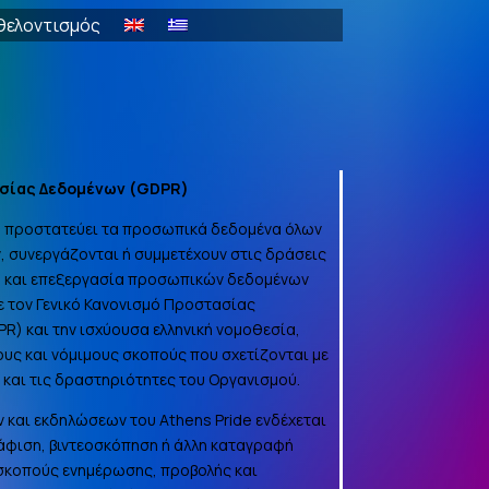
θελοντισμός
σίας Δεδομένων (
GDPR
)
να προστατεύει τα προσωπικά δεδομένα όλων
, συνεργάζονται ή συμμετέχουν στις δράσεις
γή και επεξεργασία προσωπικών δεδομένων
 τον Γενικό Κανονισμό Προστασίας
PR
) και την ισχύουσα ελληνική νομοθεσία,
ους και νόμιμους σκοπούς που σχετίζονται με
α και τις δραστηριότητες του Οργανισμού.
 και εκδηλώσεων του Athens Pride ενδέχεται
φιση, βιντεοσκόπηση ή άλλη καταγραφή
 σκοπούς ενημέρωσης, προβολής και