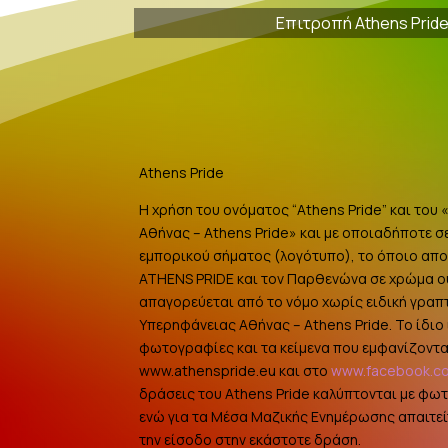
Επιτροπή Athens Prid
Athens Pride
Η χρήση του ονόματος “Athens Pride” και του
Αθήνας – Athens Pride» και με οποιαδήποτε σ
εμπορικού σήματος (λογότυπο), το όποιο αποτ
ATHENS PRIDE και τον Παρθενώνα σε χρώμα 
απαγορεύεται από το νόμο χωρίς ειδική γραπ
Υπερηφάνειας Αθήνας – Athens Pride. Το ίδιο ι
φωτογραφίες και τα κείμενα που εμφανίζοντα
www.athenspride.eu και στο
www.facebook.c
δράσεις του Athens Pride καλύπτονται με φω
ενώ για τα Μέσα Μαζικής Ενημέρωσης απαιτείτ
την είσοδο στην εκάστοτε δράση.