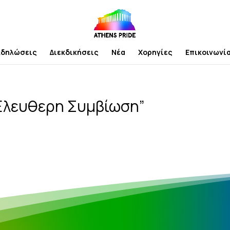
κδηλώσεις
Διεκδικήσεις
Νέα
Χορηγίες
Επικοινωνί
“Ελευθερη Συμβίωση”