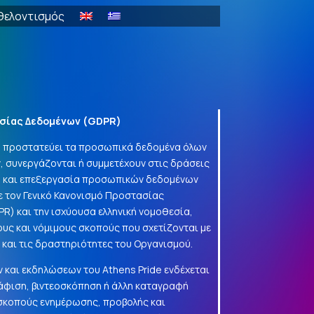
θελοντισμός
σίας Δεδομένων (
GDPR
)
να προστατεύει τα προσωπικά δεδομένα όλων
, συνεργάζονται ή συμμετέχουν στις δράσεις
γή και επεξεργασία προσωπικών δεδομένων
 τον Γενικό Κανονισμό Προστασίας
PR
) και την ισχύουσα ελληνική νομοθεσία,
ους και νόμιμους σκοπούς που σχετίζονται με
α και τις δραστηριότητες του Οργανισμού.
 και εκδηλώσεων του Athens Pride ενδέχεται
φιση, βιντεοσκόπηση ή άλλη καταγραφή
 σκοπούς ενημέρωσης, προβολής και