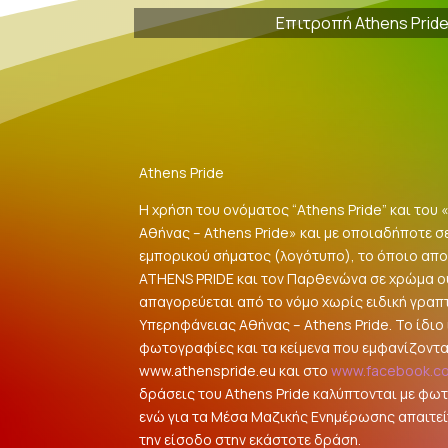
Επιτροπή Athens Prid
Athens Pride
Η χρήση του ονόματος “Athens Pride” και του
Αθήνας – Athens Pride» και με οποιαδήποτε σ
εμπορικού σήματος (λογότυπο), το όποιο αποτ
ATHENS PRIDE και τον Παρθενώνα σε χρώμα 
απαγορεύεται από το νόμο χωρίς ειδική γραπ
Υπερηφάνειας Αθήνας – Athens Pride. Το ίδιο ι
φωτογραφίες και τα κείμενα που εμφανίζοντα
www.athenspride.eu και στο
www.facebook.c
δράσεις του Athens Pride καλύπτονται με φω
ενώ για τα Μέσα Μαζικής Ενημέρωσης απαιτείτ
την είσοδο στην εκάστοτε δράση.