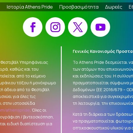
e
Ιστορία Athens Pride
Προσβασιμότητα
Δωρεές
Ε
Facebook
Instagram
X
YouTube
Γενικός Κανονισμός Προστα
 «Φεστιβάλ Υπερηφάνειας
Το Athens Pride δεσμεύεται 
ειρά, καθώς και του
των ατόμων που επικοινωνούν
ελείται από το κείμενο
και εκδηλώσεις του. Η συλλο
ουράνιου τόξου ή μονόχρωμο
πραγματοποιείται σύμφωνα με
τή άδεια από το Φεστιβάλ
Δεδομένων (ΕΕ 2016/679 –
GD
σχύει για όλες τις
αποκλειστικά για συγκεκριμέν
ι στην ιστοσελίδα
τη λειτουργία, την επικοινωνί
om/athenspride
. Όλες οι
Κατά τη διάρκεια των δράσεων
τογράφιση / βιντεοσκόπηση,
να πραγματοποιείται φωτογρά
αι ειδική διαπίστευση για
οπτικοακουστικού υλικού για