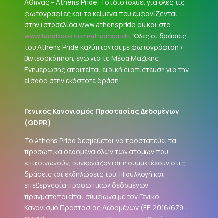
Αθήνας – Athens Pride. Το ίδιο ισχύει για όλες τις
φωτογραφίες και τα κείμενα που εμφανίζονται
στην ιστοσελίδα www.athenspride.eu και στο
www.facebook.com/athenspride
. Όλες οι δράσεις
του Athens Pride καλύπτονται με φωτογράφιση /
βιντεοσκόπηση, ενώ για τα Μέσα Μαζικής
Ενημέρωσης απαιτείται ειδική διαπίστευση για την
είσοδο στην εκάστοτε δράση.
Γενικός Κανονισμός Προστασίας Δεδομένων
(
GDPR
)
Το Athens Pride δεσμεύεται να προστατεύει τα
προσωπικά δεδομένα όλων των ατόμων που
επικοινωνούν, συνεργάζονται ή συμμετέχουν στις
δράσεις και εκδηλώσεις του. Η συλλογή και
επεξεργασία προσωπικών δεδομένων
πραγματοποιείται σύμφωνα με τον Γενικό
Κανονισμό Προστασίας Δεδομένων (ΕΕ 2016/679 –