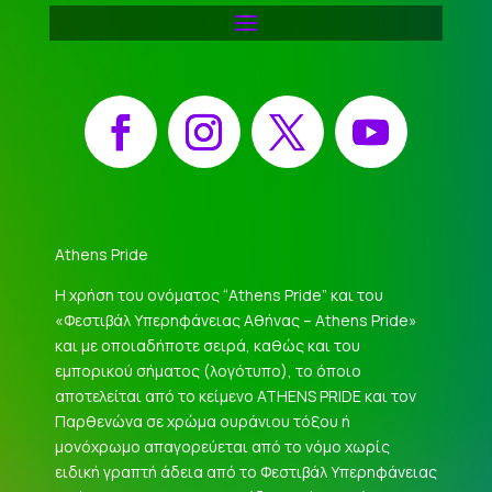
Facebook
Instagram
X
YouTube
Athens Pride
Η χρήση του ονόματος “Athens Pride” και του
«Φεστιβάλ Υπερηφάνειας Αθήνας – Athens Pride»
και με οποιαδήποτε σειρά, καθώς και του
εμπορικού σήματος (λογότυπο), το όποιο
αποτελείται από το κείμενο ATHENS PRIDE και τον
Παρθενώνα σε χρώμα ουράνιου τόξου ή
μονόχρωμο απαγορεύεται από το νόμο χωρίς
ειδική γραπτή άδεια από το Φεστιβάλ Υπερηφάνειας