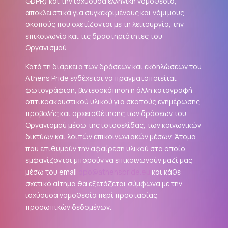
GDPR
) και την ισχύουσα ελληνική νομοθεσία,
αποκλειστικά για συγκεκριμένους και νόμιμους
σκοπούς που σχετίζονται με τη λειτουργία, την
επικοινωνία και τις δραστηριότητες του
Οργανισμού.
Κατά τη διάρκεια των δράσεων και εκδηλώσεων του
Athens Pride ενδέχεται να πραγματοποιείται
φωτογράφιση, βιντεοσκόπηση ή άλλη καταγραφή
οπτικοακουστικού υλικού για σκοπούς ενημέρωσης,
προβολής και αρχειοθέτησης των δράσεων του
Οργανισμού μέσω της ιστοσελίδας, των κοινωνικών
δικτύων και λοιπών επικοινωνιακών μέσων. Άτομα
που επιθυμούν την αφαίρεση υλικού στο οποίο
εμφανίζονται μπορούν να επικοινωνούν μαζί μας
μέσω του email
dpo@athenspride.eu
και κάθε
σχετικό αίτημα θα εξετάζεται σύμφωνα με την
ισχύουσα νομοθεσία περί προστασίας
προσωπικών δεδομένων.