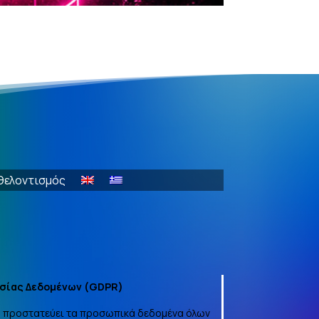
θελοντισμός
σίας Δεδομένων (
GDPR
)
να προστατεύει τα προσωπικά δεδομένα όλων