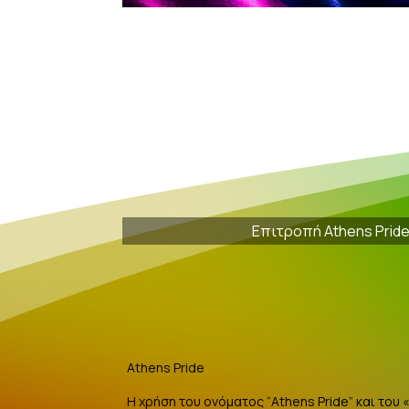
Επιτροπή Athens Prid
Athens Pride
Η χρήση του ονόματος “Athens Pride” και του