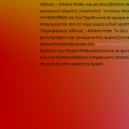
Αθήνας – Athens Pride» και με οποιαδήποτε σ
εμπορικού σήματος (λογότυπο), το όποιο αποτ
ATHENS PRIDE και τον Παρθενώνα σε χρώμα 
απαγορεύεται από το νόμο χωρίς ειδική γραπ
Υπερηφάνειας Αθήνας – Athens Pride. Το ίδιο ι
φωτογραφίες και τα κείμενα που εμφανίζοντα
www.athenspride.eu και στο
www.facebook.c
δράσεις του Athens Pride καλύπτονται με φω
ενώ για τα Μέσα Μαζικής Ενημέρωσης απαιτείτ
την είσοδο στην εκάστοτε δράση.