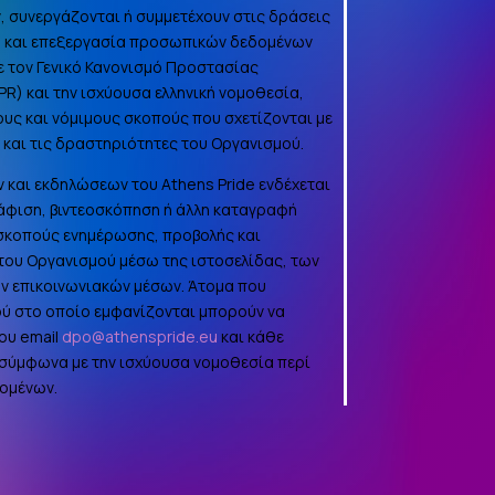
, συνεργάζονται ή συμμετέχουν στις δράσεις
γή και επεξεργασία προσωπικών δεδομένων
 τον Γενικό Κανονισμό Προστασίας
PR
) και την ισχύουσα ελληνική νομοθεσία,
ους και νόμιμους σκοπούς που σχετίζονται με
α και τις δραστηριότητες του Οργανισμού.
 και εκδηλώσεων του Athens Pride ενδέχεται
φιση, βιντεοσκόπηση ή άλλη καταγραφή
 σκοπούς ενημέρωσης, προβολής και
ου Οργανισμού μέσω της ιστοσελίδας, των
ών επικοινωνιακών μέσων. Άτομα που
ού στο οποίο εμφανίζονται μπορούν να
ου email
dpo@athenspride.eu
και κάθε
 σύμφωνα με την ισχύουσα νομοθεσία περί
ομένων.