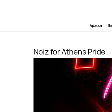
Skip
to
content
Αρχική
Ε
Noiz for Athens Pride