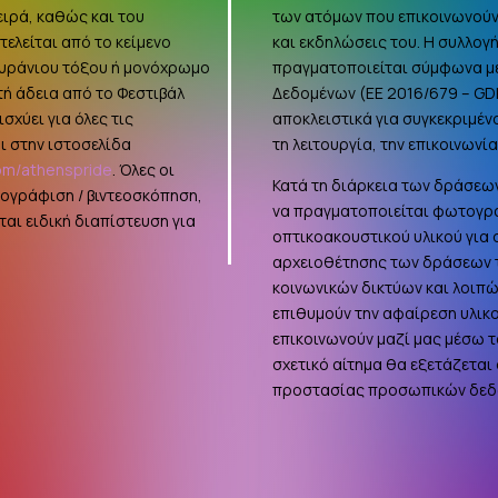
ειρά, καθώς και του
των ατόμων που επικοινωνούν
ελείται από το κείμενο
και εκδηλώσεις του. Η συλλο
ουράνιου τόξου ή μονόχρωμο
πραγματοποιείται σύμφωνα με
τή άδεια από το Φεστιβάλ
Δεδομένων (ΕΕ 2016/679 –
GD
σχύει για όλες τις
αποκλειστικά για συγκεκριμέν
ι στην ιστοσελίδα
τη λειτουργία, την επικοινωνί
om/athenspride
. Όλες οι
Κατά τη διάρκεια των δράσεων
τογράφιση / βιντεοσκόπηση,
να πραγματοποιείται φωτογρά
αι ειδική διαπίστευση για
οπτικοακουστικού υλικού για
αρχειοθέτησης των δράσεων τ
κοινωνικών δικτύων και λοιπ
επιθυμούν την αφαίρεση υλικ
επικοινωνούν μαζί μας μέσω τ
σχετικό αίτημα θα εξετάζεται
προστασίας προσωπικών δεδ