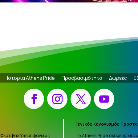
e
Ιστορία Athens Pride
Προσβασιμότητα
Δωρεές
Ε
Facebook
Instagram
X
YouTube
Γενικός Κανονισμός Προστα
 «Φεστιβάλ Υπερηφάνειας
Το Athens Pride δεσμεύεται 