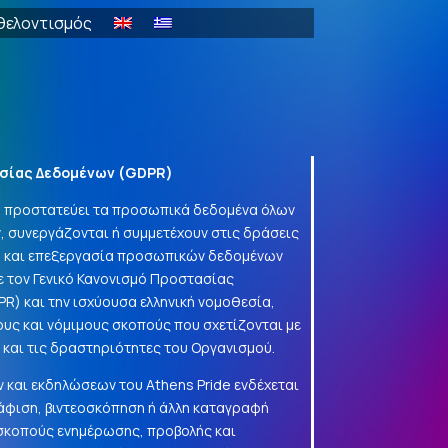
θελοντισμός
σίας Δεδομένων (
GDPR
)
να προστατεύει τα προσωπικά δεδομένα όλων
, συνεργάζονται ή συμμετέχουν στις δράσεις
γή και επεξεργασία προσωπικών δεδομένων
 τον Γενικό Κανονισμό Προστασίας
PR
) και την ισχύουσα ελληνική νομοθεσία,
ους και νόμιμους σκοπούς που σχετίζονται με
α και τις δραστηριότητες του Οργανισμού.
 και εκδηλώσεων του Athens Pride ενδέχεται
φιση, βιντεοσκόπηση ή άλλη καταγραφή
 σκοπούς ενημέρωσης, προβολής και