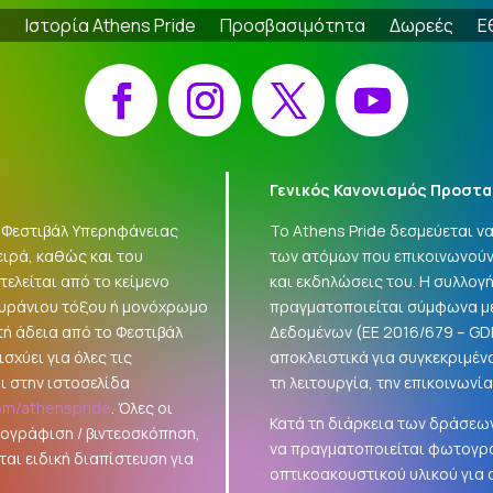
e
Ιστορία Athens Pride
Προσβασιμότητα
Δωρεές
Ε
Facebook
Instagram
X
YouTube
Γενικός Κανονισμός Προστα
 «Φεστιβάλ Υπερηφάνειας
Το Athens Pride δεσμεύεται 
ειρά, καθώς και του
των ατόμων που επικοινωνούν
ελείται από το κείμενο
και εκδηλώσεις του. Η συλλο
ουράνιου τόξου ή μονόχρωμο
πραγματοποιείται σύμφωνα με
τή άδεια από το Φεστιβάλ
Δεδομένων (ΕΕ 2016/679 –
GD
σχύει για όλες τις
αποκλειστικά για συγκεκριμέν
ι στην ιστοσελίδα
τη λειτουργία, την επικοινωνί
om/athenspride
. Όλες οι
Κατά τη διάρκεια των δράσεων
τογράφιση / βιντεοσκόπηση,
να πραγματοποιείται φωτογρά
αι ειδική διαπίστευση για
οπτικοακουστικού υλικού για