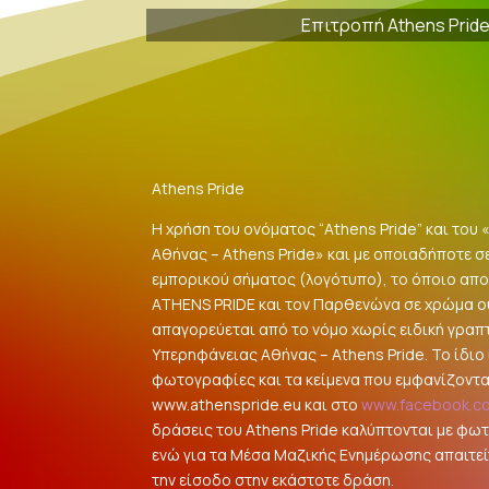
Επιτροπή Athens Prid
Athens Pride
Η χρήση του ονόματος “Athens Pride” και του
Αθήνας – Athens Pride» και με οποιαδήποτε σ
εμπορικού σήματος (λογότυπο), το όποιο αποτ
ATHENS PRIDE και τον Παρθενώνα σε χρώμα 
απαγορεύεται από το νόμο χωρίς ειδική γραπ
Υπερηφάνειας Αθήνας – Athens Pride. Το ίδιο ι
φωτογραφίες και τα κείμενα που εμφανίζοντα
www.athenspride.eu και στο
www.facebook.c
δράσεις του Athens Pride καλύπτονται με φω
ενώ για τα Μέσα Μαζικής Ενημέρωσης απαιτείτ
την είσοδο στην εκάστοτε δράση.