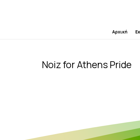
Skip
to
content
Αρχική
Ε
Noiz for Athens Pride