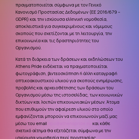
πραγματοποιείται σύμφωνα με τον Γενικό
Κανονισμό Προστασίας Δεδομένων (ΕΕ 2016/679 –
GDPR
) και την ισχύουσα ελληνική νομοθεσία,
αποκλειστικά για συγκεκριμένους και νόμιμους
σκοπούς που σχετίζονται με τη λειτουργία, την
επικοινωνία και τις δραστηριότητες του
Οργανισμού.
Κατά τη διάρκεια των δράσεων και εκδηλώσεων του
Athens Pride ενδέχεται να πραγματοποιείται
φωτογράφιση, βιντεοσκόπηση ή άλλη καταγραφή
οπτικοακουστικού υλικού για σκοπούς ενημέρωσης,
προβολής και αρχειοθέτησης των δράσεων του
Οργανισμού μέσω της ιστοσελίδας, των κοινωνικών
δικτύων και λοιπών επικοινωνιακών μέσων. Άτομα
που επιθυμούν την αφαίρεση υλικού στο οποίο
εμφανίζονται μπορούν να επικοινωνούν μαζί μας
μέσω του email
dpo@athenspride.eu
και κάθε
σχετικό αίτημα θα εξετάζεται σύμφωνα με την
ισχύουσα νομοθεσία περί προστασίας