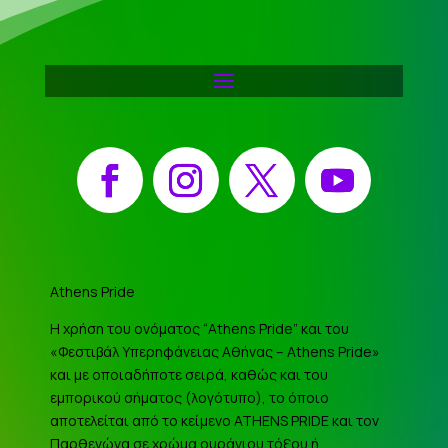
Facebook
Instagram
X
YouTube
Athens Pride
Η χρήση του ονόματος “Athens Pride” και του
«Φεστιβάλ Υπερηφάνειας Αθήνας – Athens Pride»
και με οποιαδήποτε σειρά, καθώς και του
εμπορικού σήματος (λογότυπο), το όποιο
αποτελείται από το κείμενο ATHENS PRIDE και τον
Παρθενώνα σε χρώμα ουράνιου τόξου ή