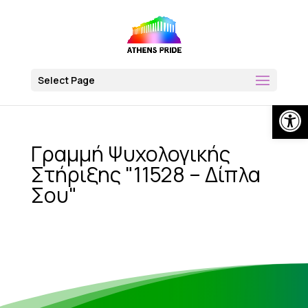
Skip
to
content
Select Page
Op
Γραμμή Ψυχολογικής
Στήριξης "11528 – Δίπλα
Σου"