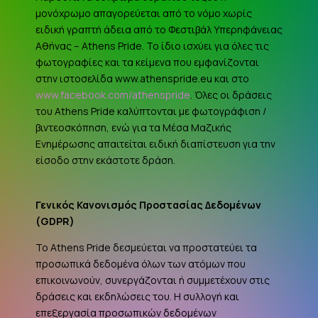
μονόχρωμο απαγορεύεται από το νόμο χωρίς
ειδική γραπτή άδεια από το Φεστιβάλ Υπερηφάνειας
Αθήνας – Athens Pride. Το ίδιο ισχύει για όλες τις
φωτογραφίες και τα κείμενα που εμφανίζονται
στην ιστοσελίδα www.athenspride.eu και στο
www.facebook.com/athenspride
. Όλες οι δράσεις
του Athens Pride καλύπτονται με φωτογράφιση /
βιντεοσκόπηση, ενώ για τα Μέσα Μαζικής
Ενημέρωσης απαιτείται ειδική διαπίστευση για την
είσοδο στην εκάστοτε δράση.
Γενικός Κανονισμός Προστασίας Δεδομένων
(
GDPR
)
Το Athens Pride δεσμεύεται να προστατεύει τα
προσωπικά δεδομένα όλων των ατόμων που
επικοινωνούν, συνεργάζονται ή συμμετέχουν στις
δράσεις και εκδηλώσεις του. Η συλλογή και
επεξεργασία προσωπικών δεδομένων