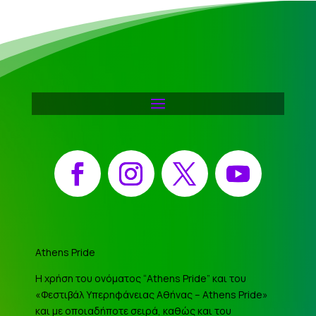
Facebook
Instagram
X
YouTube
Athens Pride
Η χρήση του ονόματος “Athens Pride” και του
«Φεστιβάλ Υπερηφάνειας Αθήνας – Athens Pride»
και με οποιαδήποτε σειρά, καθώς και του