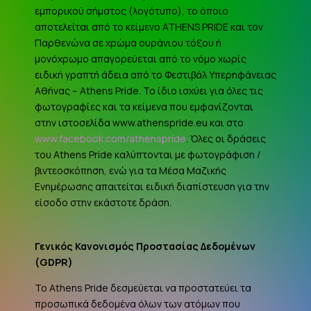
εμπορικού σήματος (λογότυπο), το όποιο
αποτελείται από το κείμενο ATHENS PRIDE και τον
Παρθενώνα σε χρώμα ουράνιου τόξου ή
μονόχρωμο απαγορεύεται από το νόμο χωρίς
ειδική γραπτή άδεια από το Φεστιβάλ Υπερηφάνειας
Αθήνας – Athens Pride. Το ίδιο ισχύει για όλες τις
φωτογραφίες και τα κείμενα που εμφανίζονται
στην ιστοσελίδα www.athenspride.eu και στο
www.facebook.com/athenspride
. Όλες οι δράσεις
του Athens Pride καλύπτονται με φωτογράφιση /
βιντεοσκόπηση, ενώ για τα Μέσα Μαζικής
Ενημέρωσης απαιτείται ειδική διαπίστευση για την
είσοδο στην εκάστοτε δράση.
Γενικός Κανονισμός Προστασίας Δεδομένων
(
GDPR
)
Το Athens Pride δεσμεύεται να προστατεύει τα
προσωπικά δεδομένα όλων των ατόμων που