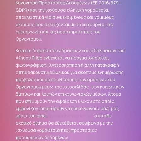
Κανονισμό Προστασίας Δεδομένων (ΕΕ 2016/679 –
GDPR
) και την ισχύουσα ελληνική νομοθεσία,
αποκλειστικά για συγκεκριμένους και νόμιμους
σκοπούς που σχετίζονται με τη λειτουργία, την
επικοινωνία και τις δραστηριότητες του
Οργανισμού.
Κατά τη διάρκεια των δράσεων και εκδηλώσεων του
Athens Pride ενδέχεται να πραγματοποιείται
φωτογράφιση, βιντεοσκόπηση ή άλλη καταγραφή
οπτικοακουστικού υλικού για σκοπούς ενημέρωσης,
προβολής και αρχειοθέτησης των δράσεων του
Οργανισμού μέσω της ιστοσελίδας, των κοινωνικών
δικτύων και λοιπών επικοινωνιακών μέσων. Άτομα
που επιθυμούν την αφαίρεση υλικού στο οποίο
εμφανίζονται μπορούν να επικοινωνούν μαζί μας
μέσω του email
dpo@athenspride.eu
και κάθε
σχετικό αίτημα θα εξετάζεται σύμφωνα με την
ισχύουσα νομοθεσία περί προστασίας
προσωπικών δεδομένων.