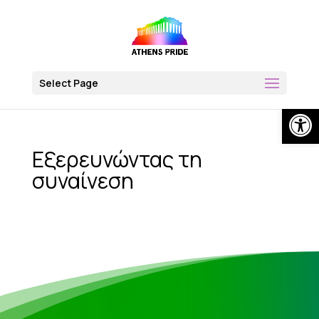
Skip
to
content
Select Page
Op
Εξερευνώντας τη
συναίνεση