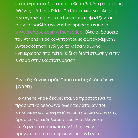
ειδική γραπτή άδεια από το Φεστιβάλ Υπερηφάνειας
Αθήνας – Athens Pride. Το ίδιο ισχύει για όλες τις
φωτογραφίες και τα κείμενα που εμφανίζονται
στην ιστοσελίδα www.athenspride.eu και στο
www.facebook.com/athenspride
. Όλες οι δράσεις
του Athens Pride καλύπτονται με φωτογράφιση /
βιντεοσκόπηση, ενώ για τα Μέσα Μαζικής
Ενημέρωσης απαιτείται ειδική διαπίστευση για την
είσοδο στην εκάστοτε δράση.
Γενικός Κανονισμός Προστασίας Δεδομένων
(
GDPR
)
Το Athens Pride δεσμεύεται να προστατεύει τα
προσωπικά δεδομένα όλων των ατόμων που
επικοινωνούν, συνεργάζονται ή συμμετέχουν στις
δράσεις και εκδηλώσεις του. Η συλλογή και
επεξεργασία προσωπικών δεδομένων
πραγματοποιείται σύμφωνα με τον Γενικό