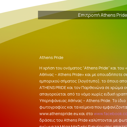
Επιτροπή Athens Prid
Athens Pride
Η χρήση του ονόματος “Athens Pride” και του
Αθήνας – Athens Pride» και με οποιαδήποτε σ
εμπορικού σήματος (λογότυπο), το όποιο αποτ
ATHENS PRIDE και τον Παρθενώνα σε χρώμα 
απαγορεύεται από το νόμο χωρίς ειδική γραπ
Υπερηφάνειας Αθήνας – Athens Pride. Το ίδιο ι
φωτογραφίες και τα κείμενα που εμφανίζοντα
www.athenspride.eu και στο
www.facebook.c
δράσεις του Athens Pride καλύπτονται με φω
ενώ για τα Μέσα Μαζικής Ενημέρωσης απαιτείτ