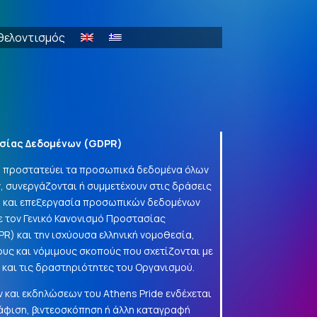
θελοντισμός
σίας Δεδομένων (
GDPR
)
να προστατεύει τα προσωπικά δεδομένα όλων
, συνεργάζονται ή συμμετέχουν στις δράσεις
γή και επεξεργασία προσωπικών δεδομένων
 τον Γενικό Κανονισμό Προστασίας
PR
) και την ισχύουσα ελληνική νομοθεσία,
ους και νόμιμους σκοπούς που σχετίζονται με
α και τις δραστηριότητες του Οργανισμού.
 και εκδηλώσεων του Athens Pride ενδέχεται
φιση, βιντεοσκόπηση ή άλλη καταγραφή