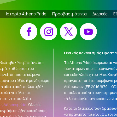
e
Ιστορία Athens Pride
Προσβασιμότητα
Δωρεές
Ε
Facebook
Instagram
X
YouTube
Γενικός Κανονισμός Προστα
 «Φεστιβάλ Υπερηφάνειας
Το Athens Pride δεσμεύεται 
ειρά, καθώς και του
των ατόμων που επικοινωνούν
ελείται από το κείμενο
και εκδηλώσεις του. Η συλλο
ουράνιου τόξου ή μονόχρωμο
πραγματοποιείται σύμφωνα με
τή άδεια από το Φεστιβάλ
Δεδομένων (ΕΕ 2016/679 –
GD
σχύει για όλες τις
αποκλειστικά για συγκεκριμέν
ι στην ιστοσελίδα
τη λειτουργία, την επικοινωνί
om/athenspride
. Όλες οι
Κατά τη διάρκεια των δράσεων
τογράφιση / βιντεοσκόπηση,
να πραγματοποιείται φωτογρά
αι ειδική διαπίστευση για