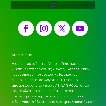
Facebook
Instagram
X
YouTube
Athens Pride
Η χρήση του ονόματος “Athens Pride” και του
«Φεστιβάλ Υπερηφάνειας Αθήνας – Athens Pride»
και με οποιαδήποτε σειρά, καθώς και του
εμπορικού σήματος (λογότυπο), το όποιο
αποτελείται από το κείμενο ATHENS PRIDE και τον
Παρθενώνα σε χρώμα ουράνιου τόξου ή
μονόχρωμο απαγορεύεται από το νόμο χωρίς
ειδική γραπτή άδεια από το Φεστιβάλ Υπερηφάνειας