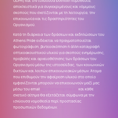
GDPR
) και την ισχύουσα ελληνική νομοθεσία,
αποκλειστικά για συγκεκριμένους και νόμιμους
σκοπούς που σχετίζονται με τη λειτουργία, την
επικοινωνία και τις δραστηριότητες του
Οργανισμού.
Κατά τη διάρκεια των δράσεων και εκδηλώσεων του
Athens Pride ενδέχεται να πραγματοποιείται
φωτογράφιση, βιντεοσκόπηση ή άλλη καταγραφή
οπτικοακουστικού υλικού για σκοπούς ενημέρωσης,
προβολής και αρχειοθέτησης των δράσεων του
Οργανισμού μέσω της ιστοσελίδας, των κοινωνικών
δικτύων και λοιπών επικοινωνιακών μέσων. Άτομα
που επιθυμούν την αφαίρεση υλικού στο οποίο
εμφανίζονται μπορούν να επικοινωνούν μαζί μας
μέσω του email
dpo@athenspride.eu
και κάθε
σχετικό αίτημα θα εξετάζεται σύμφωνα με την
ισχύουσα νομοθεσία περί προστασίας
προσωπικών δεδομένων.