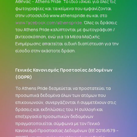
Αθήνας – Athens Pride. Το ίδιο ισχύει για όλες τις
φωτογραφίες και τα κείμενα που εμφανίζονται
στην ιστοσελίδα www.athenspride.eu και στο
www.facebook.com/athenspride
. Όλες οι δράσεις
του Athens Pride καλύπτονται με φωτογράφιση /
βιντεοσκόπηση, ενώ για τα Μέσα Μαζικής
Ενημέρωσης απαιτείται ειδική διαπίστευση για την
είσοδο στην εκάστοτε δράση.
Γενικός Κανονισμός Προστασίας Δεδομένων
(
GDPR
)
Το Athens Pride δεσμεύεται να προστατεύει τα
προσωπικά δεδομένα όλων των ατόμων που
επικοινωνούν, συνεργάζονται ή συμμετέχουν στις
δράσεις και εκδηλώσεις του. Η συλλογή και
επεξεργασία προσωπικών δεδομένων
πραγματοποιείται σύμφωνα με τον Γενικό
Κανονισμό Προστασίας Δεδομένων (ΕΕ 2016/679 –