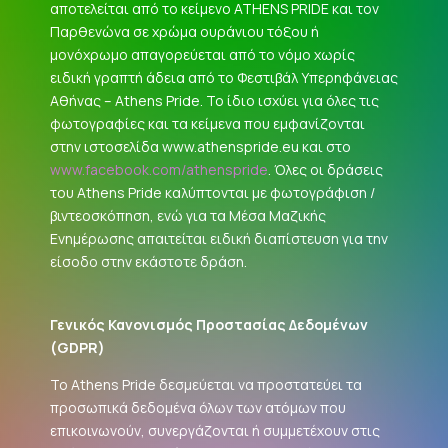
αποτελείται από το κείμενο ATHENS PRIDE και τον
Παρθενώνα σε χρώμα ουράνιου τόξου ή
μονόχρωμο απαγορεύεται από το νόμο χωρίς
ειδική γραπτή άδεια από το Φεστιβάλ Υπερηφάνειας
Αθήνας – Athens Pride. Το ίδιο ισχύει για όλες τις
φωτογραφίες και τα κείμενα που εμφανίζονται
στην ιστοσελίδα www.athenspride.eu και στο
www.facebook.com/athenspride
. Όλες οι δράσεις
του Athens Pride καλύπτονται με φωτογράφιση /
βιντεοσκόπηση, ενώ για τα Μέσα Μαζικής
Ενημέρωσης απαιτείται ειδική διαπίστευση για την
είσοδο στην εκάστοτε δράση.
Γενικός Κανονισμός Προστασίας Δεδομένων
(
GDPR
)
Το Athens Pride δεσμεύεται να προστατεύει τα
προσωπικά δεδομένα όλων των ατόμων που
επικοινωνούν, συνεργάζονται ή συμμετέχουν στις