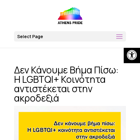
Skip
to
content
Select Page
Op
Δεν Κάνουμε Βήμα Πίσω:
H LGBTQI+ Κοινότητα
αντιστέκεται στην
ακροδεξιά