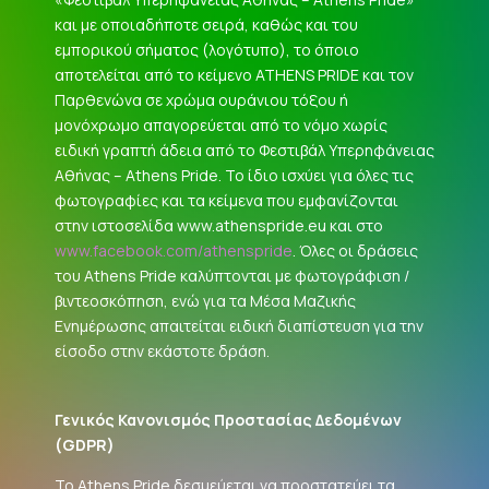
και με οποιαδήποτε σειρά, καθώς και του
εμπορικού σήματος (λογότυπο), το όποιο
αποτελείται από το κείμενο ATHENS PRIDE και τον
Παρθενώνα σε χρώμα ουράνιου τόξου ή
μονόχρωμο απαγορεύεται από το νόμο χωρίς
ειδική γραπτή άδεια από το Φεστιβάλ Υπερηφάνειας
Αθήνας – Athens Pride. Το ίδιο ισχύει για όλες τις
φωτογραφίες και τα κείμενα που εμφανίζονται
στην ιστοσελίδα www.athenspride.eu και στο
www.facebook.com/athenspride
. Όλες οι δράσεις
του Athens Pride καλύπτονται με φωτογράφιση /
βιντεοσκόπηση, ενώ για τα Μέσα Μαζικής
Ενημέρωσης απαιτείται ειδική διαπίστευση για την
είσοδο στην εκάστοτε δράση.
Γενικός Κανονισμός Προστασίας Δεδομένων
(
GDPR
)
Το Athens Pride δεσμεύεται να προστατεύει τα