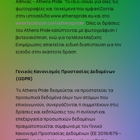
Αθήνας – Athens Pride. Το ίδιο ισχύει για όλες τις
φωτογραφίες και τα κείμενα που εμφανίζονται
στην ιστοσελίδα www.athenspride.eu και στο
www.facebook.com/athenspride
. Όλες οι δράσεις
του Athens Pride καλύπτονται με φωτογράφιση /
βιντεοσκόπηση, ενώ για τα Μέσα Μαζικής
Ενημέρωσης απαιτείται ειδική διαπίστευση για την
είσοδο στην εκάστοτε δράση.
Γενικός Κανονισμός Προστασίας Δεδομένων
(
GDPR
)
Το Athens Pride δεσμεύεται να προστατεύει τα
προσωπικά δεδομένα όλων των ατόμων που
επικοινωνούν, συνεργάζονται ή συμμετέχουν στις
δράσεις και εκδηλώσεις του. Η συλλογή και
επεξεργασία προσωπικών δεδομένων
πραγματοποιείται σύμφωνα με τον Γενικό
Κανονισμό Προστασίας Δεδομένων (ΕΕ 2016/679 –