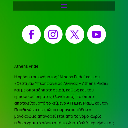
Facebook
Instagram
X
YouTube
Athens Pride
Η χρήση του ονόματος “Athens Pride” και του
«Φεστιβάλ Υπερηφάνειας Αθήνας – Athens Pride»
και με οποιαδήποτε σειρά, καθώς και του
εμπορικού σήματος (λογότυπο), το όποιο
αποτελείται από το κείμενο ATHENS PRIDE και τον
Παρθενώνα σε χρώμα ουράνιου τόξου ή
μονόχρωμο απαγορεύεται από το νόμο χωρίς
ειδική γραπτή άδεια από το Φεστιβάλ Υπερηφάνειας