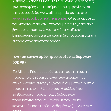
Αθήνας – Athens Pride. Το ίδιο ισχύει για όλες τις
φωτογραφίες και τα κείμενα που εμφανίζονται
στην ιστοσελίδα www.athenspride.eu και στο
www.facebook.com/athenspride
. Όλες οι δράσεις
του Athens Pride καλύπτονται με φωτογράφιση /
βιντεοσκόπηση, ενώ για τα Μέσα Μαζικής
Ενημέρωσης απαιτείται ειδική διαπίστευση για την
είσοδο στην εκάστοτε δράση.
Γενικός Κανονισμός Προστασίας Δεδομένων
(
GDPR
)
Το Athens Pride δεσμεύεται να προστατεύει τα
προσωπικά δεδομένα όλων των ατόμων που
επικοινωνούν, συνεργάζονται ή συμμετέχουν στις
δράσεις και εκδηλώσεις του. Η συλλογή και
επεξεργασία προσωπικών δεδομένων
πραγματοποιείται σύμφωνα με τον Γενικό
Κανονισμό Προστασίας Δεδομένων (ΕΕ 2016/679 –