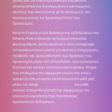
GDPR
) και την ισχύουσα ελληνική νομοθεσία,
αποκλειστικά για συγκεκριμένους και νόμιμους
σκοπούς που σχετίζονται με τη λειτουργία, την
επικοινωνία και τις δραστηριότητες του
Οργανισμού.
Κατά τη διάρκεια των δράσεων και εκδηλώσεων του
Athens Pride ενδέχεται να πραγματοποιείται
φωτογράφιση, βιντεοσκόπηση ή άλλη καταγραφή
οπτικοακουστικού υλικού για σκοπούς ενημέρωσης,
προβολής και αρχειοθέτησης των δράσεων του
Οργανισμού μέσω της ιστοσελίδας, των κοινωνικών
δικτύων και λοιπών επικοινωνιακών μέσων. Άτομα
που επιθυμούν την αφαίρεση υλικού στο οποίο
εμφανίζονται μπορούν να επικοινωνούν μαζί μας
μέσω του email
dpo@athenspride.eu
και κάθε
σχετικό αίτημα θα εξετάζεται σύμφωνα με την
ισχύουσα νομοθεσία περί προστασίας
προσωπικών δεδομένων.