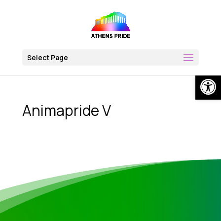
Skip
to
content
Select Page
Op
Animapride V