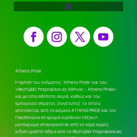
Facebook
Instagram
X
YouTube
Athens Pride
Η χρήση του ονόματος “Athens Pride” και του
«Φεστιβάλ Υπερηφάνειας Αθήνας – Athens Pride»
και με οποιαδήποτε σειρά, καθώς και του
εμπορικού σήματος (λογότυπο), το όποιο
αποτελείται από το κείμενο ATHENS PRIDE και τον
Παρθενώνα σε χρώμα ουράνιου τόξου ή
μονόχρωμο απαγορεύεται από το νόμο χωρίς
ειδική γραπτή άδεια από το Φεστιβάλ Υπερηφάνειας