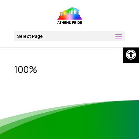
Skip
to
content
Select Page
Op
100%