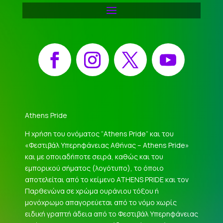
Facebook
Instagram
X
YouTube
Athens Pride
Η χρήση του ονόματος “Athens Pride” και του
«Φεστιβάλ Υπερηφάνειας Αθήνας – Athens Pride»
και με οποιαδήποτε σειρά, καθώς και του
εμπορικού σήματος (λογότυπο), το όποιο
αποτελείται από το κείμενο ATHENS PRIDE και τον
Παρθενώνα σε χρώμα ουράνιου τόξου ή
μονόχρωμο απαγορεύεται από το νόμο χωρίς
ειδική γραπτή άδεια από το Φεστιβάλ Υπερηφάνειας