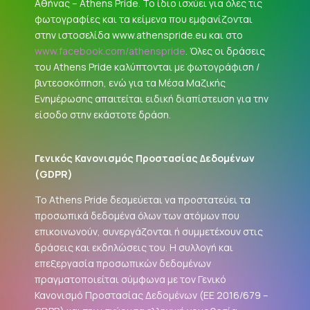
Αθήνας – Athens Pride. Το ίδιο ισχύει για όλες τις
φωτογραφίες και τα κείμενα που εμφανίζονται
στην ιστοσελίδα www.athenspride.eu και στο
www.facebook.com/athenspride
. Όλες οι δράσεις
του Athens Pride καλύπτονται με φωτογράφιση /
βιντεοσκόπηση, ενώ για τα Μέσα Μαζικής
Ενημέρωσης απαιτείται ειδική διαπίστευση για την
είσοδο στην εκάστοτε δράση.
Γενικός Κανονισμός Προστασίας Δεδομένων
(
GDPR
)
Το Athens Pride δεσμεύεται να προστατεύει τα
προσωπικά δεδομένα όλων των ατόμων που
επικοινωνούν, συνεργάζονται ή συμμετέχουν στις
δράσεις και εκδηλώσεις του. Η συλλογή και
επεξεργασία προσωπικών δεδομένων
πραγματοποιείται σύμφωνα με τον Γενικό
Κανονισμό Προστασίας Δεδομένων (ΕΕ 2016/679 –