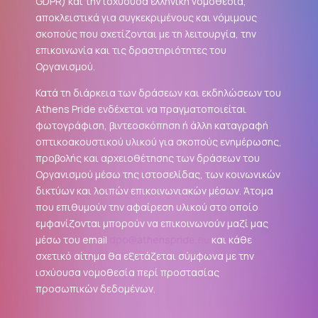
GDPR
) και την ισχύουσα ελληνική νομοθεσία,
αποκλειστικά για συγκεκριμένους και νόμιμους
σκοπούς που σχετίζονται με τη λειτουργία, την
επικοινωνία και τις δραστηριότητες του
Οργανισμού.
Κατά τη διάρκεια των δράσεων και εκδηλώσεων του
Athens Pride ενδέχεται να πραγματοποιείται
φωτογράφιση, βιντεοσκόπηση ή άλλη καταγραφή
οπτικοακουστικού υλικού για σκοπούς ενημέρωσης,
προβολής και αρχειοθέτησης των δράσεων του
Οργανισμού μέσω της ιστοσελίδας, των κοινωνικών
δικτύων και λοιπών επικοινωνιακών μέσων. Άτομα
που επιθυμούν την αφαίρεση υλικού στο οποίο
εμφανίζονται μπορούν να επικοινωνούν μαζί μας
μέσω του email
dpo@athenspride.eu
και κάθε
σχετικό αίτημα θα εξετάζεται σύμφωνα με την
ισχύουσα νομοθεσία περί προστασίας
προσωπικών δεδομένων.