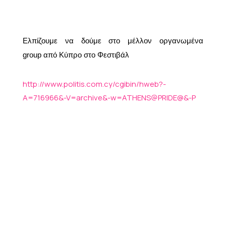
Ελπίζουμε να δούμε στο μέλλον οργανωμένα
group
από Κύπρο στο Φεστιβάλ
http://www.politis.com.cy/cgibin/hweb?-
A=716966&-V=archive&-w=ATHENS@PRIDE@&-P