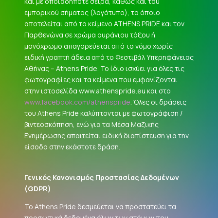
και με οποιαδήποτε σειρά, καθώς και του
εμπορικού σήματος (λογότυπο), το όποιο
αποτελείται από το κείμενο ATHENS PRIDE και τον
Παρθενώνα σε χρώμα ουράνιου τόξου ή
μονόχρωμο απαγορεύεται από το νόμο χωρίς
ειδική γραπτή άδεια από το Φεστιβάλ Υπερηφάνειας
Αθήνας – Athens Pride. Το ίδιο ισχύει για όλες τις
φωτογραφίες και τα κείμενα που εμφανίζονται
στην ιστοσελίδα www.athenspride.eu και στο
www.facebook.com/athenspride
. Όλες οι δράσεις
του Athens Pride καλύπτονται με φωτογράφιση /
βιντεοσκόπηση, ενώ για τα Μέσα Μαζικής
Ενημέρωσης απαιτείται ειδική διαπίστευση για την
είσοδο στην εκάστοτε δράση.
Γενικός Κανονισμός Προστασίας Δεδομένων
(
GDPR
)
Το Athens Pride δεσμεύεται να προστατεύει τα
προσωπικά δεδομένα όλων των ατόμων που