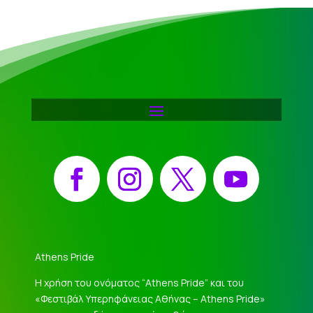
Facebook
Instagram
X
YouTube
Athens Pride
Η χρήση του ονόματος “Athens Pride” και του
«Φεστιβάλ Υπερηφάνειας Αθήνας – Athens Pride»