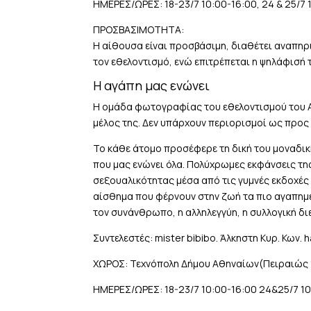
ΗΜΕΡΕΣ/ΩΡΕΣ: 18-23/7 10:00-16:00, 24 & 25/7 
ΠΡΟΣΒΑΣΙΜΟΤΗΤΑ:
Η αίθουσα είναι προσβάσιμη, διαθέτει αναπηρικ
τον εθελοντισμό, ενώ επιτρέπεται η ψηλάφισή 
Η αγάπη μας ενώνει
Η ομάδα φωτογραφίας του εθελοντισμού του At
μέλος της. Δεν υπάρχουν περιορισμοί ως προς 
Το κάθε άτομο προσέφερε τη δική του μοναδικ
που μας ενώνει όλα. Πολύχρωμες εκφάνσεις τη
σεξουαλικότητας μέσα από τις γυμνές εκδοχές
αίσθημα που φέρνουν στην ζωή τα πιο αγαπημέν
τον συνάνθρωπο, η αλληλεγγύη, η συλλογική δι
Συντελεστές: mister bibibo. Άλκηστη Κυρ. Κων. h
ΧΩΡΟΣ: Τεχνόπολη Δήμου Αθηναίων(Πειραιώς 
ΗΜΕΡΕΣ/ΩΡΕΣ: 18-23/7 10:00-16:00 24&25/7 10