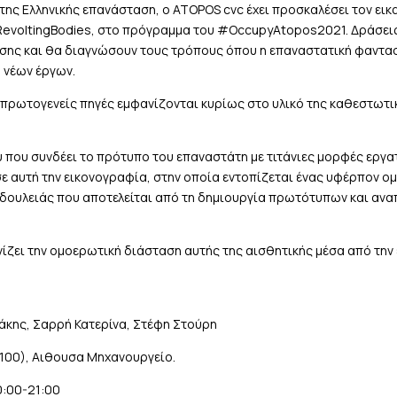
ς Ελληνικής επανάσταση, ο ATOPOS cvc έχει προσκαλέσει τον εικασ
 #RevoltingBodies, στο πρόγραμμα του #OccupyAtopos2021. Δράσεις
σης και θα διαγνώσουν τους τρόπους όπου η επαναστατική φαντα
 νέων έργων.
αν πρωτογενείς πηγές εμφανίζονται κυρίως στο υλικό της καθεστωτ
που συνδέει το πρότυπο του επαναστάτη με τιτάνιες μορφές εργατώ
ε αυτή την εικονογραφία, στην οποία εντοπίζεται ένας υφέρπον ο
ο δουλειάς που αποτελείται από τη δημιουργία πρωτότυπων και 
ονίζει την ομοερωτική διάσταση αυτής της αισθητικής μέσα από τη
νάκης, Σαρρή Κατερίνα, Στέφη Στούρη
100), Αιθουσα Μηχανουργείο.
0:00-21:00