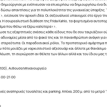
υ δημιούργησε με ενέπνευσαν να επιχειρήσω να δημιουργήσω ένα 
δώσω απαντήσεις για τη πολυπλοκότητα της γυναικείας ύπαρξης. 
>, ενίσχυσε την αρχική ιδέα. Οι σεξουαλικοί υπαινιγμοί στο έργο τ
 H σουρεαλιστική διάθεση της Frida Kahlo, τα φορτισμένα αυτοπορ
θέμα που θέλω να ξέρω καλύτερα>>.
ωσε τις εξαρτητικές σχέσεις κάθε είδους που δε σου ταιριάζουν ο
 αδυναμίες μέσα από το φακό της και τη πανανθρώπινη ανάγκη για
α στερεότυπα. Οι παραδοσιακοί ρόλοι. Το προπατορικό αμάρτημα π
ου πότε μοιάζει με ναρκισσιστικό αξεσουάρ και άλλοτε με θανάσιμο
έωση, τη συγχώρεση αν θέλετε των άλλων αλλά και του ίδιου μας τ
100), Αιθουσα Μηχανουργείο
:00-21:00
κές αναπηρικές τουαλέτες και parking. Απέχει 200 μ. από τo μετρό
ο