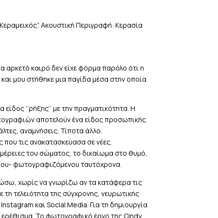
“Κεραμεικός”. Ακουστική Περιγραφή: Κερασία
ια αρκετό καιρό δεν είχε φόρμα παρόλο ότι η
ς και μου στήθηκε μια παγίδα μέσα στην οποία
 είδος ‘’ρήξης’’ με την πραγματικότητα. Η
ωτογραφιών αποτελούν ένα είδος προσωπικής
λτες, αναμνήσεις. Τίποτα άλλο.
ς που τις ανακατασκεύασα σε νέες.
μέρειες του σώματος, το δικαίωμα στο θυμό,
ράφου- φωτογραφιζόμενου ταυτόχρονα.
ώσω, χωρίς να γνωρίζω αν τα κατάφερα τις
ε τη τελειότητα της σύγχρονης, νευρωτικής
nstagram και Social Media. Για τη δημιουργία
 ερέθισμα. Το φωτογραφικό έργο της Cindy