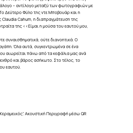
διάλογο – αντίλογο μεταξύ των φωτογραφιών με
Το Δεύτερο Φύλο της ντε Μποβουάρ και η
ης Claudia Cahum, η διαπραγμάτευση της
τραίτα της <<Είμαι η μούσα του εαυτού μου,
ύτε συναισθηματικά, ούτε διανοητικά. Ο
 αγάπη. Όλα αυτά, συγκεντρωμένα σε ένα
ου αιωρείται πάνω από τα κεφάλια μας ανά
 εχθρό και βάρος ασήκωτο. Στο τέλος, το
ου εαυτού.
 “Κεραμεικός”. Ακουστική Περιγραφή μέσω QR