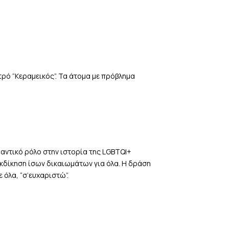
τρό “Κεραμεικός”. Τα άτομα με πρόβλημα
μαντικό ρόλο στην ιστορία της LGBTQI+
ιεκδίκηση ίσων δικαιωμάτων για όλα. Η δράση
 όλα, “σ’ευχαριστώ”.