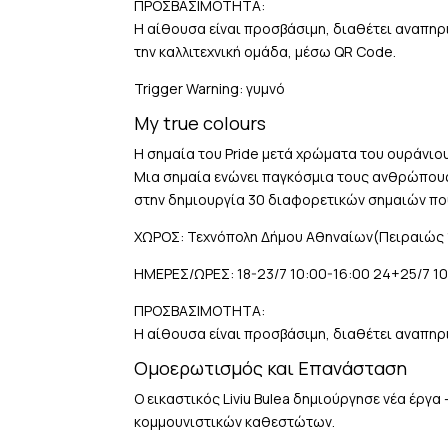
ΠΡΟΣΒΑΣΙΜΟΤΗΤΑ:
Η αίθουσα είναι προσβάσιμη, διαθέτει αναπηρι
την καλλιτεχνική ομάδα, μέσω QR Code.
Trigger Warning: γυμνό
My true colours
Η σημαία του Pride μετά χρώματα του ουράνιο
Μια σημαία ενώνει παγκόσμια τους ανθρώπους
στην δημιουργία 30 διαφορετικών σημαιών π
ΧΩΡΟΣ: Τεχνόπολη Δήμου Αθηναίων(Πειραιώς 
ΗΜΕΡΕΣ/ΩΡΕΣ: 18-23/7 10:00-16:00 24+25/7 10
ΠΡΟΣΒΑΣΙΜΟΤΗΤΑ:
Η αίθουσα είναι προσβάσιμη, διαθέτει αναπηρικ
Ομοερωτισμός και Επανάσταση
Ο εικαστικός Liviu Bulea δημιούργησε νέα έργ
κομμουνιστικών καθεστώτων.