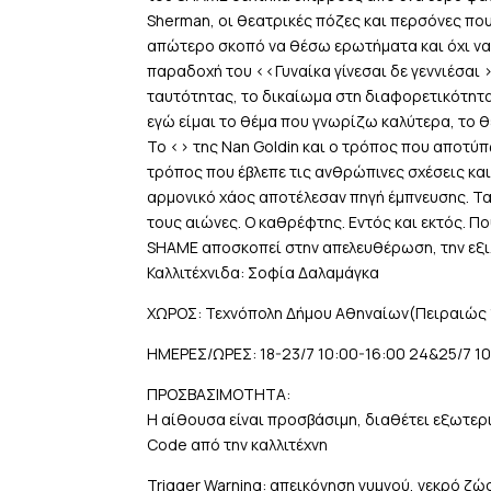
Sherman, οι θεατρικές πόζες και περσόνες πο
απώτερο σκοπό να θέσω ερωτήματα και όχι να 
παραδοχή του <<Γυναίκα γίνεσαι δε γεννιέσαι >
ταυτότητας, το δικαίωμα στη διαφορετικότητα.
εγώ είμαι το θέμα που γνωρίζω καλύτερα, το 
Το <> της Nan Goldin και ο τρόπος που αποτύπ
τρόπος που έβλεπε τις ανθρώπινες σχέσεις και
αρμονικό χάος αποτέλεσαν πηγή έμπνευσης. Τ
τους αιώνες. Ο καθρέφτης. Εντός και εκτός. Π
SHAME αποσκοπεί στην απελευθέρωση, την εξιλ
Καλλιτέχνιδα: Σοφία Δαλαμάγκα
ΧΩΡΟΣ: Τεχνόπολη Δήμου Αθηναίων(Πειραιώς 
ΗΜΕΡΕΣ/ΩΡΕΣ: 18-23/7 10:00-16:00 24&25/7 10
ΠΡΟΣΒΑΣΙΜΟΤΗΤΑ:
Η αίθουσα είναι προσβάσιμη, διαθέτει εξωτερι
Code από την καλλιτέχνη
Trigger Warning: απεικόνηση γυμνού, νεκρό ζώ