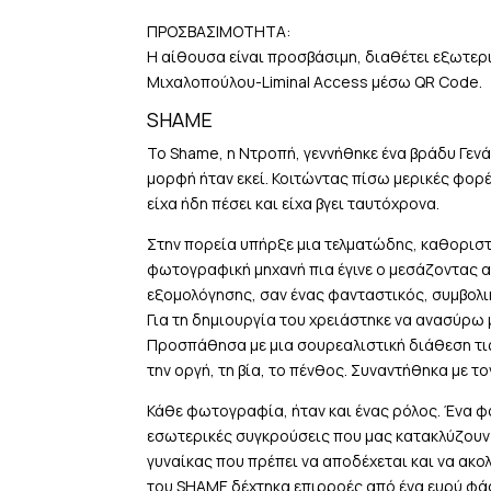
ΠΡΟΣΒΑΣΙΜΟΤΗΤΑ:
Η αίθουσα είναι προσβάσιμη, διαθέτει εξωτερι
Μιχαλοπούλου-Liminal Access μέσω QR Code.
SHAME
Το Shame, η Ντροπή, γεννήθηκε ένα βράδυ Γενά
μορφή ήταν εκεί. Κοιτώντας πίσω μερικές φορέ
είχα ήδη πέσει και είχα βγει ταυτόχρονα.
Στην πορεία υπήρξε μια τελματώδης, καθοριστικ
φωτογραφική μηχανή πια έγινε ο μεσάζοντας 
εξομολόγησης, σαν ένας φανταστικός, συμβολι
Για τη δημιουργία του χρειάστηκε να ανασύρω 
Προσπάθησα με μια σουρεαλιστική διάθεση τι
την οργή, τη βία, το πένθος. Συναντήθηκα με
Κάθε φωτογραφία, ήταν και ένας ρόλος. Ένα 
εσωτερικές συγκρούσεις που μας κατακλύζουν 
γυναίκας που πρέπει να αποδέχεται και να ακολ
του SHAME δέχτηκα επιρροές από ένα ευρύ φά