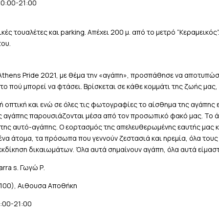
10:00-21:00
ές τουαλέτες και parking. Απέχει 200 μ. από τo μετρό “Κεραμεικός
του.
hens Pride 2021, με θέμα την «αγάπη», προσπάθησε να αποτυπώσει 
το πού μπορεί να φτάσει. Βρίσκεται σε κάθε κομμάτι της ζωής μας, 
ή οπτική και ενώ σε όλες τις φωτογραφίες το αίσθημα της αγάπης 
ς αγάπης παρουσιάζονται μέσα από τον προσωπικό φακό μας. Το άγ
 της αυτό-αγάπης. Ο εορτασμός της απελευθερωμένης εαυτής μας κ
α άτομα, τα πρόσωπα που γεννούν ζεστασιά και ηρεμία, όλα τους δ
εκδίκηση δικαιωμάτων. Όλα αυτά σημαίνουν αγάπη, όλα αυτά είμαστε
arra s. Γωγώ Ρ.
100), Αιθουσα Αποθήκη
:00-21:00