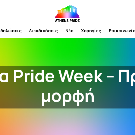
κδηλώσεις
Διεκδικήσεις
Νέα
Χορηγίες
Επικοινωνί
 Pride Week – 
μορφή