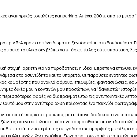
κές αναπηρικές τουαλέτες και parking. Απέχει 200 μ. από τo μετρό 
ρη πριν 3-4 χρόνια σε ένα δωμάτιο ξενοδοχείου στη Βουδαπέστη. Γ
ς σε αυτό το υλικό δεν βλέπω να υπάρχει τίτλος ούτε υπόσταση, λε
ή στιγμή, αρκετή για να πυροδοτήσει η ιδέα. Έπρεπε να επέλθει ένα
ανάμεσα στο ασυνείδητο και το υπαρκτό. Οι παρούσες ενότητες φ
κός καθρέφτης που ανακλά φόβους, επιθυμίες, φαντασιώσεις, εφιά
μνήμες δικές μου ή κοντινών μου προσώπων, να “δανειστώ” ιστορίε
ς περισσότερες φορές να διαπραγματευτώ τις αντιποιητικές λεπτο
 τον εαυτό μου στην αντίπερα όχθη παίζοντας ένα παιχνίδι φωτογ
φανταστικό ή υπαρκτό πρόσωπο, μια επίπονη διαδικασία να αποτυπ
ζώντας σε ένα επίπλαστο, χάρτινο κόσμο ηθικής σε αντιδιαστολή μ
ουθεί πιστά την υστερία της αψεγάδιαστης ομορφιάς με φίλτρα σε I
σμα καλλιτεχνών. Φωτογράφοι, ζωγράφοι, συγγραφείς αποτέλεσαν