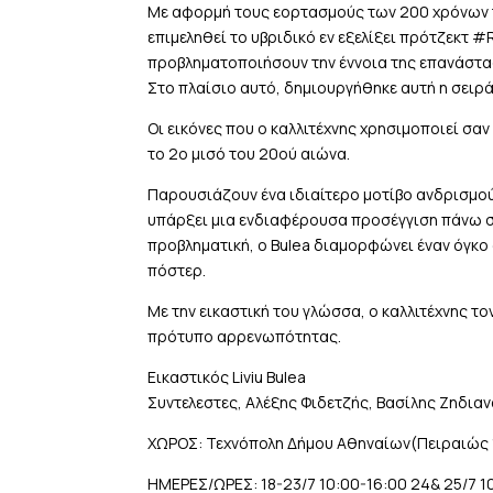
Με αφορμή τους εορτασμούς των 200 χρόνων τη
επιμεληθεί το υβριδικό εν εξελίξει πρότζεκτ
προβληματοποιήσουν την έννοια της επανάστα
Στο πλαίσιο αυτό, δημιουργήθηκε αυτή η σειρά
Οι εικόνες που ο καλλιτέχνης χρησιμοποιεί σ
το 2ο μισό του 20ού αιώνα.
Παρουσιάζουν ένα ιδιαίτερο μοτίβο ανδρισμού 
υπάρξει μια ενδιαφέρουσα προσέγγιση πάνω σ
προβληματική, ο Bulea διαμορφώνει έναν όγκ
πόστερ.
Με την εικαστική του γλώσσα, ο καλλιτέχνης τ
πρότυπο αρρενωπότητας.
Εικαστικός Liviu Bulea
Συντελεστες, Αλέξης Φιδετζής, Βασίλης Ζηδια
ΧΩΡΟΣ: Τεχνόπολη Δήμου Αθηναίων(Πειραιώς 
ΗΜΕΡΕΣ/ΩΡΕΣ: 18-23/7 10:00-16:00 24& 25/7 1