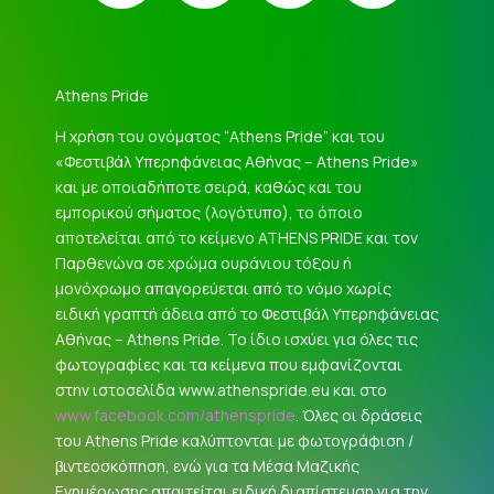
Athens Pride
Η χρήση του ονόματος “Athens Pride” και του
«Φεστιβάλ Υπερηφάνειας Αθήνας – Athens Pride»
και με οποιαδήποτε σειρά, καθώς και του
εμπορικού σήματος (λογότυπο), το όποιο
αποτελείται από το κείμενο ATHENS PRIDE και τον
Παρθενώνα σε χρώμα ουράνιου τόξου ή
μονόχρωμο απαγορεύεται από το νόμο χωρίς
ειδική γραπτή άδεια από το Φεστιβάλ Υπερηφάνειας
Αθήνας – Athens Pride. Το ίδιο ισχύει για όλες τις
φωτογραφίες και τα κείμενα που εμφανίζονται
στην ιστοσελίδα www.athenspride.eu και στο
www.facebook.com/athenspride
. Όλες οι δράσεις
του Athens Pride καλύπτονται με φωτογράφιση /
βιντεοσκόπηση, ενώ για τα Μέσα Μαζικής
Ενημέρωσης απαιτείται ειδική διαπίστευση για την