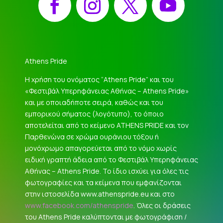
Athens Pride
Η χρήση του ονόματος “Athens Pride” και του
«Φεστιβάλ Υπερηφάνειας Αθήνας – Athens Pride»
και με οποιαδήποτε σειρά, καθώς και του
εμπορικού σήματος (λογότυπο), το όποιο
αποτελείται από το κείμενο ATHENS PRIDE και τον
Παρθενώνα σε χρώμα ουράνιου τόξου ή
μονόχρωμο απαγορεύεται από το νόμο χωρίς
ειδική γραπτή άδεια από το Φεστιβάλ Υπερηφάνειας
Αθήνας – Athens Pride. Το ίδιο ισχύει για όλες τις
φωτογραφίες και τα κείμενα που εμφανίζονται
στην ιστοσελίδα www.athenspride.eu και στο
www.facebook.com/athenspride
. Όλες οι δράσεις
του Athens Pride καλύπτονται με φωτογράφιση /