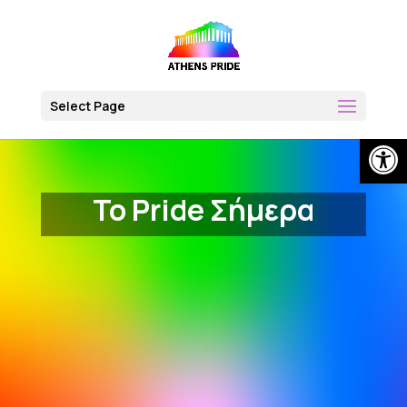
Skip
to
content
Select Page
Open
Το Pride Σήμερα