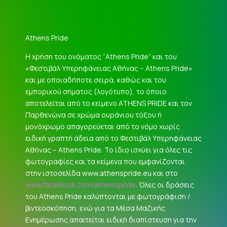
Athens Pride
Η χρήση του ονόματος “Athens Pride” και του
«Φεστιβάλ Υπερηφάνειας Αθήνας – Athens Pride»
και με οποιαδήποτε σειρά, καθώς και του
εμπορικού σήματος (λογότυπο), το όποιο
αποτελείται από το κείμενο ATHENS PRIDE και τον
Παρθενώνα σε χρώμα ουράνιου τόξου ή
μονόχρωμο απαγορεύεται από το νόμο χωρίς
ειδική γραπτή άδεια από το Φεστιβάλ Υπερηφάνειας
Αθήνας – Athens Pride. Το ίδιο ισχύει για όλες τις
φωτογραφίες και τα κείμενα που εμφανίζονται
στην ιστοσελίδα www.athenspride.eu και στο
www.facebook.com/athenspride
. Όλες οι δράσεις
του Athens Pride καλύπτονται με φωτογράφιση /
βιντεοσκόπηση, ενώ για τα Μέσα Μαζικής
Ενημέρωσης απαιτείται ειδική διαπίστευση για την