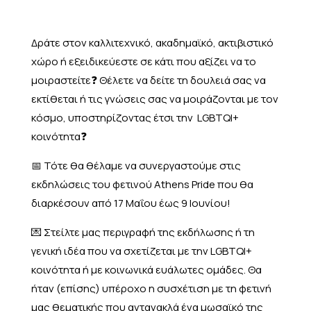
Δράτε στον καλλιτεχνικό, ακαδημαϊκό, ακτιβιστικό
χώρο ή εξειδικεύεστε σε κάτι που αξίζει να το
μοιραστείτε❓ Θέλετε να δείτε τη δουλειά σας να
εκτίθεται ή τις γνώσεις σας να μοιράζονται με τον
κόσμο, υποστηρίζοντας έτσι την LGBTQI+
κοινότητα❓
📅 Τότε θα θέλαμε να συνεργαστούμε στις
εκδηλώσεις του φετινού Athens Pride που θα
διαρκέσουν από 17 Μαΐου έως 9 Ιουνίου!
💌 Στείλτε μας περιγραφή της εκδήλωσης ή τη
γενική ιδέα που να σχετίζεται με την LGBTQI+
κοινότητα ή με κοινωνικά ευάλωτες ομάδες. Θα
ήταν (επίσης) υπέροχο η συσχέτιση με τη φετινή
μας θεματικής που αντανακλά ένα μωσαϊκό της