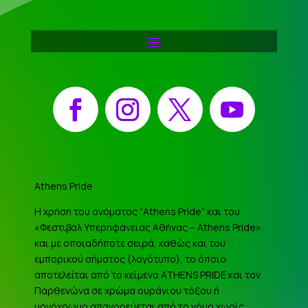
Facebook
Instagram
X
YouTube
Athens Pride
Η χρήση του ονόματος “Athens Pride” και του
«Φεστιβάλ Υπερηφάνειας Αθήνας – Athens Pride»
και με οποιαδήποτε σειρά, καθώς και του
εμπορικού σήματος (λογότυπο), το όποιο
αποτελείται από το κείμενο ATHENS PRIDE και τον
Παρθενώνα σε χρώμα ουράνιου τόξου ή
μονόχρωμο απαγορεύεται από το νόμο χωρίς