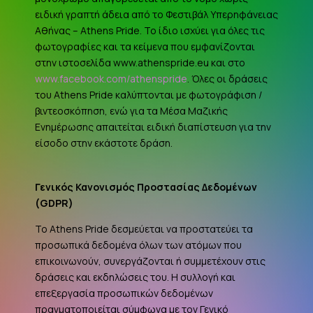
ειδική γραπτή άδεια από το Φεστιβάλ Υπερηφάνειας
Αθήνας – Athens Pride. Το ίδιο ισχύει για όλες τις
φωτογραφίες και τα κείμενα που εμφανίζονται
στην ιστοσελίδα www.athenspride.eu και στο
www.facebook.com/athenspride
. Όλες οι δράσεις
του Athens Pride καλύπτονται με φωτογράφιση /
βιντεοσκόπηση, ενώ για τα Μέσα Μαζικής
Ενημέρωσης απαιτείται ειδική διαπίστευση για την
είσοδο στην εκάστοτε δράση.
Γενικός Κανονισμός Προστασίας Δεδομένων
(
GDPR
)
Το Athens Pride δεσμεύεται να προστατεύει τα
προσωπικά δεδομένα όλων των ατόμων που
επικοινωνούν, συνεργάζονται ή συμμετέχουν στις
δράσεις και εκδηλώσεις του. Η συλλογή και
επεξεργασία προσωπικών δεδομένων
πραγματοποιείται σύμφωνα με τον Γενικό